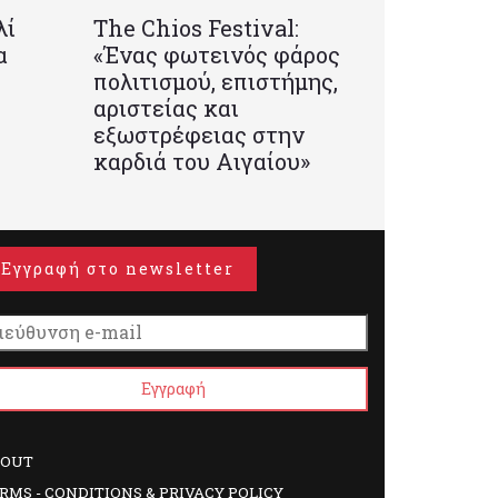
λί
Τhe Chios Festival:
α
«Ένας φωτεινός φάρος
πολιτισμού, επιστήμης,
αριστείας και
εξωστρέφειας στην
καρδιά του Αιγαίου»
Εγγραφή στο newsletter
BOUT
RMS - CONDITIONS & PRIVACY POLICY