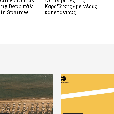
ωτογραφία με
«Οι πειρατές της
nny Depp πάλι
Καραϊβικής» με νέους
ain Sparrow
καπετάνιους