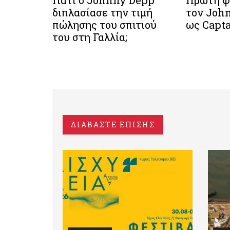
Γιατί ο Johnny Depp
Πρώτη φ
διπλασίασε την τιμή
τον Joh
πώλησης του σπιτιού
ως Capt
του στη Γαλλία;
ΔΙΑΒΑΣΤΕ ΕΠΙΣΗΣ