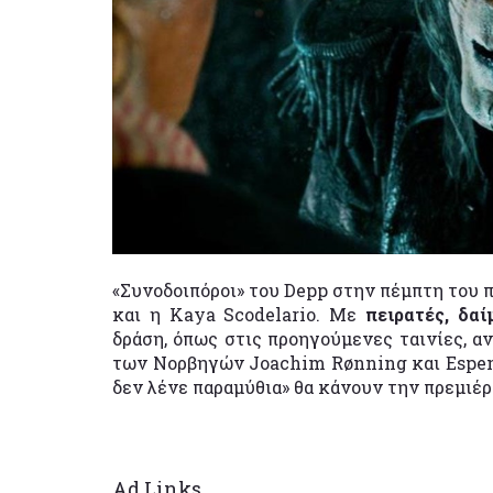
«Συνοδοιπόροι» του Depp στην πέμπτη του π
και η Kaya Scodelario. Με
πειρατές, δα
δράση, όπως στις προηγούμενες ταινίες, αν
των Νορβηγών Joachim Rønning και Espen S
δεν λένε παραμύθια» θα κάνουν την πρεμιέρ
Ad Links