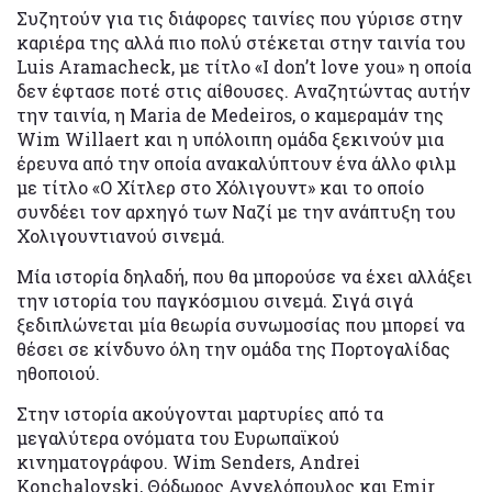
Συζητούν για τις διάφορες ταινίες που γύρισε στην
καριέρα της αλλά πιο πολύ στέκεται στην ταινία του
Luis Aramacheck, με τίτλο «I don’t love you» η οποία
δεν έφτασε ποτέ στις αίθουσες. Αναζητώντας αυτήν
την ταινία, η Maria de Medeiros, ο καμεραμάν της
Wim Willaert και η υπόλοιπη ομάδα ξεκινούν μια
έρευνα από την οποία ανακαλύπτουν ένα άλλο φιλμ
με τίτλο «Ο Χίτλερ στο Χόλιγουντ» και το οποίο
συνδέει τον αρχηγό των Ναζί με την ανάπτυξη του
Χολιγουντιανού σινεμά.
Μία ιστορία δηλαδή, που θα μπορούσε να έχει αλλάξει
την ιστορία του παγκόσμιου σινεμά. Σιγά σιγά
ξεδιπλώνεται μία θεωρία συνωμοσίας που μπορεί να
θέσει σε κίνδυνο όλη την ομάδα της Πορτογαλίδας
ηθοποιού.
Στην ιστορία ακούγονται μαρτυρίες από τα
μεγαλύτερα ονόματα του Ευρωπαϊκού
κινηματογράφου. Wim Senders, Andrei
Konchalovski, Θόδωρος Αγγελόπουλος και Emir