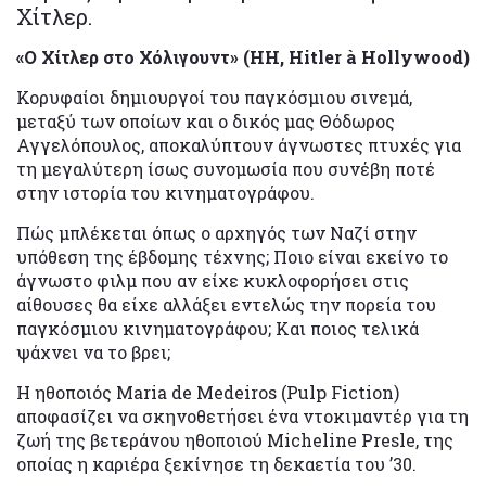
Χίτλερ.
«Ο Χίτλερ στο Χόλιγουντ» (HH, Hitler à Hollywood)
Κορυφαίοι δημιουργοί του παγκόσμιου σινεμά,
μεταξύ των οποίων και ο δικός μας Θόδωρος
Αγγελόπουλος, αποκαλύπτουν άγνωστες πτυχές για
τη μεγαλύτερη ίσως συνομωσία που συνέβη ποτέ
στην ιστορία του κινηματογράφου.
Πώς μπλέκεται όπως ο αρχηγός των Ναζί στην
υπόθεση της έβδομης τέχνης; Ποιο είναι εκείνο το
άγνωστο φιλμ που αν είχε κυκλοφορήσει στις
αίθουσες θα είχε αλλάξει εντελώς την πορεία του
παγκόσμιου κινηματογράφου; Και ποιος τελικά
ψάχνει να το βρει;
Η ηθοποιός Maria de Medeiros (Pulp Fiction)
αποφασίζει να σκηνοθετήσει ένα ντοκιμαντέρ για τη
ζωή της βετεράνου ηθοποιού Micheline Presle, της
οποίας η καριέρα ξεκίνησε τη δεκαετία του ’30.