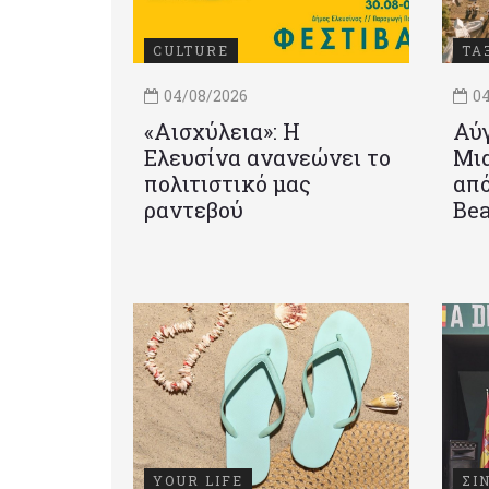
CULTURE
ΤΑ
04/08/2026
04
«Αισχύλεια»: Η
Αύγ
Ελευσίνα ανανεώνει το
Μια
πολιτιστικό μας
από
ραντεβού
Be
YOUR LIFE
ΣΙ