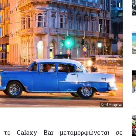
Karel Miragaya
 το Galaxy Bar μεταμορφώνεται σε