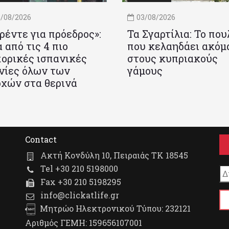
/08/2026
03/08/2026
ρέντε για πρόεδρος»:
Τα Σγαρτίλια: Το που
 από τις 4 πιο
που κελαηδάει ακόμ
ορικές ισπανικές
στους κυπριακούς
νίες όλων των
γάμους
χών στα θερινά
Contact
Ακτή Κονδύλη 10, Πειραιάς ΤΚ 18545
Tel +30 210 5198000
Fax +30 210 5198295
info@clickatlife.gr
Μητρώο Ηλεκτρονικού Τύπου: 232121
Αριθμός ΓΕΜΗ: 159656107001