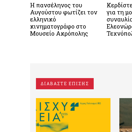
Η πανσέληνος του
Κερδίστ
Αυγούστου φωτίζει τον
για τη μ
ελληνικό
συναυλία
κινηματογράφο στο
Ελεονώρ
Μουσείο Ακρόπολης
Τεχνόπο
ΔΙΑΒΑΣΤΕ ΕΠΙΣΗΣ