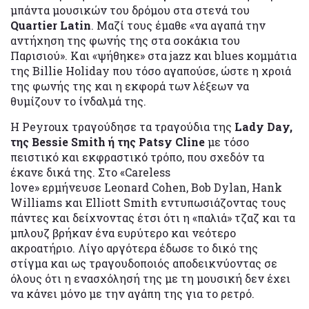
μπάντα μουσικών του δρόμου στα στενά του
Quartier Latin
. Μαζί τους έμαθε «να αγαπά την
αντήχηση της φωνής της στα σοκάκια του
Παρισιού». Και «ψήθηκε» στα jazz και blues κομμάτια
της Billie Holiday που τόσο αγαπούσε, ώστε η χροιά
της φωνής της και η εκφορά των λέξεων να
θυμίζουν το ίνδαλμά της.
Η Peyroux τραγούδησε τα τραγούδια της
Lady Day,
της Bessie Smith ή της Patsy Cline
με τόσο
πειστικό και εκφραστικό τρόπο, που σχεδόν τα
έκανε δικά της. Στο «Careless
love» ερμήνευσε Leonard Cohen, Bob Dylan, Hank
Williams και Elliott Smith εντυπωσιάζοντας τους
πάντες και δείχνοντας έτσι ότι η «παλιά» τζαζ και τα
μπλουζ βρήκαν ένα ευρύτερο και νεότερο
ακροατήριο. Λίγο αργότερα έδωσε το δικό της
στίγμα και ως τραγουδοποιός αποδεικνύοντας σε
όλους ότι η ενασχόλησή της με τη μουσική δεν έχει
να κάνει μόνο με την αγάπη της για το ρετρό.