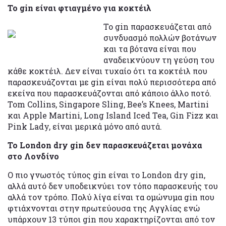
Το gin είναι φτιαγμένο για κοκτέιλ
Το gin παρασκευάζεται από
συνδυασμό πολλών βοτάνων
και τα βότανα είναι που
αναδεικνύουν τη γεύση του
κάθε κοκτέιλ. Δεν είναι τυχαίο ότι τα κοκτέιλ που
παρασκευάζονται με gin είναι πολύ περισσότερα από
εκείνα που παρασκευάζονται από κάποιο άλλο ποτό.
Tom Collins, Singapore Sling, Bee’s Knees, Martini
και Apple Martini, Long Island Iced Tea, Gin Fizz και
Pink Lady, είναι μερικά μόνο από αυτά.
Το London dry gin δεν παρασκευάζεται μονάχα
στο Λονδίνο
Ο πιο γνωστός τύπος gin είναι το London dry gin,
αλλά αυτό δεν υποδεικνύει τον τόπο παρασκευής του
αλλά τον τρόπο. Πολύ λίγα είναι τα ομώνυμα gin που
φτιάχνονται στην πρωτεύουσα της Αγγλίας ενώ
υπάρχουν 13 τύποι gin που χαρακτηρίζονται από τον