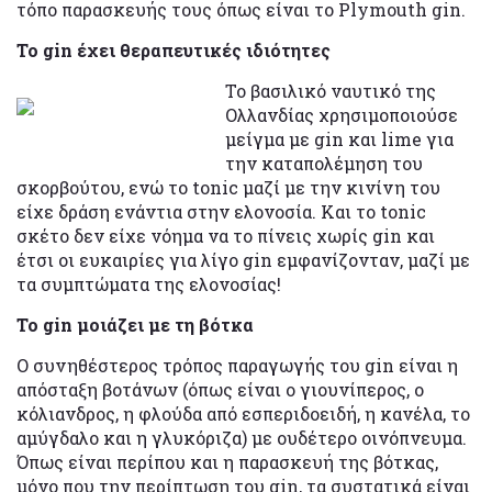
τόπο παρασκευής τους όπως είναι το Plymouth gin.
Το gin έχει θεραπευτικές ιδιότητες
Το βασιλικό ναυτικό της
Ολλανδίας χρησιμοποιούσε
μείγμα με gin και lime για
την καταπολέμηση του
σκορβούτου, ενώ το tonic μαζί με την κινίνη του
είχε δράση ενάντια στην ελονοσία. Και το tonic
σκέτο δεν είχε νόημα να το πίνεις χωρίς gin και
έτσι οι ευκαιρίες για λίγο gin εμφανίζονταν, μαζί με
τα συμπτώματα της ελονοσίας!
Το gin μοιάζει με τη βότκα
Ο συνηθέστερος τρόπος παραγωγής του gin είναι η
απόσταξη βοτάνων (όπως είναι ο γιουνίπερος, ο
κόλιανδρος, η φλούδα από εσπεριδοειδή, η κανέλα, το
αμύγδαλο και η γλυκόριζα) με ουδέτερο οινόπνευμα.
Όπως είναι περίπου και η παρασκευή της βότκας,
μόνο που την περίπτωση του gin, τα συστατικά είναι