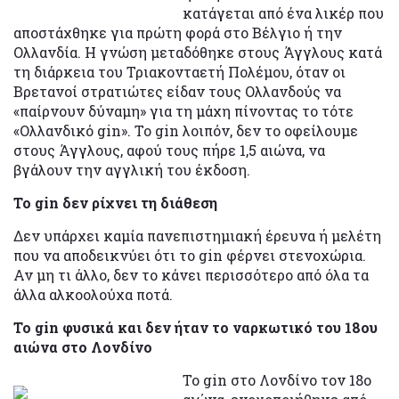
κατάγεται από ένα λικέρ που
αποστάχθηκε για πρώτη φορά στο Βέλγιο ή την
Ολλανδία. Η γνώση μεταδόθηκε στους Άγγλους κατά
τη διάρκεια του Τριακονταετή Πολέμου, όταν οι
Βρετανοί στρατιώτες είδαν τους Ολλανδούς να
«παίρνουν δύναμη» για τη μάχη πίνοντας το τότε
«Ολλανδικό gin». Το gin λοιπόν, δεν το οφείλουμε
στους Άγγλους, αφού τους πήρε 1,5 αιώνα, να
βγάλουν την αγγλική του έκδοση.
Το gin δεν ρίχνει τη διάθεση
Δεν υπάρχει καμία πανεπιστημιακή έρευνα ή μελέτη
που να αποδεικνύει ότι το gin φέρνει στενοχώρια.
Αν μη τι άλλο, δεν το κάνει περισσότερο από όλα τα
άλλα αλκοολούχα ποτά.
Το gin φυσικά και δεν ήταν το ναρκωτικό του 18ου
αιώνα στο Λονδίνο
Το gin στο Λονδίνο τον 18ο