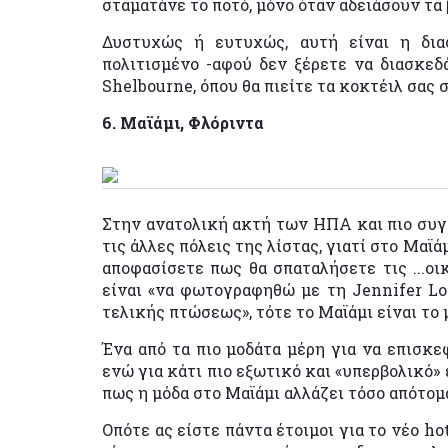
σταματάνε το ποτό, μόνο όταν αδειάσουν τα 
Δυστυχώς ή ευτυχώς, αυτή είναι η δια
πολιτισμένο -αφού δεν ξέρετε να διασκεδ
Shelbourne, όπου θα πιείτε τα κοκτέιλ σας σ
6. Μαϊάμι, Φλόριντα
Στην ανατολική ακτή των ΗΠΑ και πιο συγκ
τις άλλες πόλεις της λίστας, γιατί στο Μαϊ
αποφασίσετε πως θα σπαταλήσετε τις ...οι
είναι «να φωτογραφηθώ με τη Jennifer Lo
τελικής πτώσεως», τότε το Μαϊάμι είναι το
Ένα από τα πιο μοδάτα μέρη για να επισκεφ
ενώ για κάτι πιο εξωτικό και «υπερβολικό»
πως η μόδα στο Μαϊάμι αλλάζει τόσο απότομα
Οπότε ας είστε πάντα έτοιμοι για το νέο ho