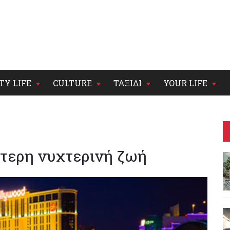
TY LIFE
CULTURE
ΤΑΞΙΔΙ
YOUR LIFE
λύτερη νυχτερινή ζωή