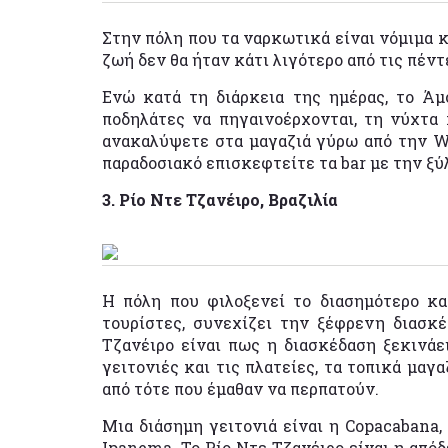
Στην πόλη που τα ναρκωτικά είναι νόμιμα κ
ζωή δεν θα ήταν κάτι λιγότερο από τις πέν
Ενώ κατά τη διάρκεια της ημέρας, το Άμ
ποδηλάτες να πηγαινοέρχονται, τη νύχτα 
ανακαλύψετε στα μαγαζιά γύρω από την Wol
παραδοσιακό επισκεφτείτε τα bar με την ξύ
3. Ρίο Ντε Τζανέιρο, Βραζιλία
Η πόλη που φιλοξενεί το διασημότερο κα
τουρίστες, συνεχίζει την ξέφρενη διασκ
Τζανέιρο είναι πως η διασκέδαση ξεκινάει 
γειτονιές και τις πλατείες, τα τοπικά μαγ
από τότε που έμαθαν να περπατούν.
Μια διάσημη γειτονιά είναι η Copacabana,
Ipanema. Το Ρίο Ντε Τζανέιρο είναι η από