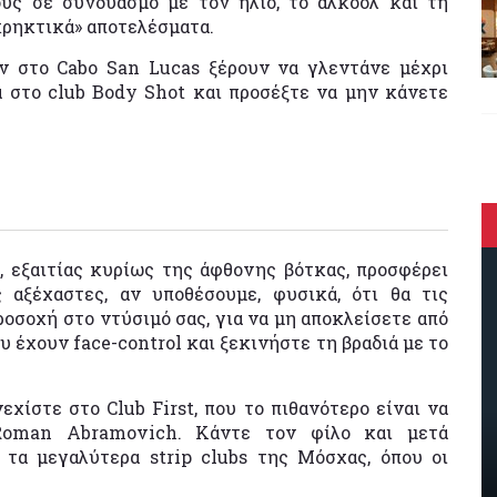
ους σε συνδυασμό με τον ήλιο, το αλκοόλ και τη
κρηκτικά» αποτελέσματα.
ν στο Cabo San Lucas ξέρουν να γλεντάνε μέχρι
 στο club Body Shot και προσέξτε να μην κάνετε
 εξαιτίας κυρίως της άφθονης βότκας, προσφέρει
 αξέχαστες, αν υποθέσουμε, φυσικά, ότι θα τις
οσοχή στο ντύσιμό σας, για να μη αποκλείσετε από
υ έχουν face-control και ξεκινήστε τη βραδιά με το
εχίστε στο Club First, που το πιθανότερο είναι να
Roman Abramovich. Κάντε τον φίλο και μετά
ό τα μεγαλύτερα strip clubs της Μόσχας, όπου οι