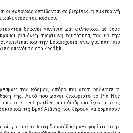
αι οι γυναίκες εκτίθενται σε βιτρίνες, η νυχτερινή
τε καλύτερες του κόσμου.
στερνταμ δείχνει γαλήνιο και φιλήσυχο, με τους
κρύβει μια άλλη αμαρτωλή ταυτότητα, που θα την
venstraat και την Leidseplein, ενώ για κάτι πιο
λινη επένδυση στο Zeedijk.
ρναβάλι του κόσμου, ακόμα και όταν φεύγουν οι
έδασή της. Αυτό που κάνει ξεχωριστό το Ρίο Ντε
από τα street parties, που διαδραματίζονται στις
αζάκια και τις Βραζιλιάνες που ξέρουν να χορεύουν
 ενώ για πιο στιλάτη διασκέδαση ανηφορίστε στην
δειξη πως τη διασκέδαση δεν την κάνουν τα μεγάλα