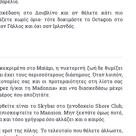
βαρέλια.
σκέδαση στο Δουβλίνο και αν θέλετε κάτι πιο
άζετε χωρίς όρια- τότε δοκιμάστε το Octagon στο
αν Γάλλος και όχι σαν Ιρλανδός.
εκριμένα στο Μαϊάμι, η νυχτερινή ζωή δε θυμίζει
άμι έχει τους περισσότερους διάσημους. Όταν λοιπόν,
κονομίες σας και οι προτεραιότητες στη λίστα σας
pez ή/και τη Madonna» και «να διασκεδάσω μέχρι
 μέρος που αποζητάτε.
θείτε είναι το Skybar στο ξενοδοχείο Shore Club,
 επισκεφτείτε το Mansion. Μην ξεχνάτε όμως ποτέ,
 και τόσο γρήγορα όσο αλλάζει και ο καιρός.
t spot της πόλης. Το τελευταίο που θέλετε άλλωστε,