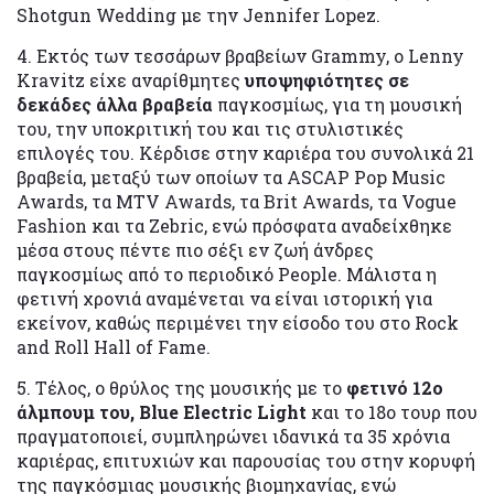
Shotgun Wedding με την Jennifer Lopez.
4. Εκτός των τεσσάρων βραβείων Grammy, ο Lenny
Kravitz είχε αναρίθμητες
υποψηφιότητες σε
δεκάδες άλλα βραβεία
παγκοσμίως, για τη μουσική
του, την υποκριτική του και τις στυλιστικές
επιλογές του. Κέρδισε στην καριέρα του συνολικά 21
βραβεία, μεταξύ των οποίων τα ASCAP Pop Music
Awards, τα MTV Awards, τα Brit Awards, τα Vogue
Fashion και τα Zebric, ενώ πρόσφατα αναδείχθηκε
μέσα στους πέντε πιο σέξι εν ζωή άνδρες
παγκοσμίως από το περιοδικό People. Μάλιστα η
φετινή χρονιά αναμένεται να είναι ιστορική για
εκείνον, καθώς περιμένει την είσοδο του στο Rock
and Roll Hall of Fame.
5. Τέλος, ο θρύλος της μουσικής με το
φετινό 12o
άλμπουμ του, Blue Electric Light
και το 18o τουρ που
πραγματοποιεί, συμπληρώνει ιδανικά τα 35 χρόνια
καριέρας, επιτυχιών και παρουσίας του στην κορυφή
της παγκόσμιας μουσικής βιομηχανίας, ενώ