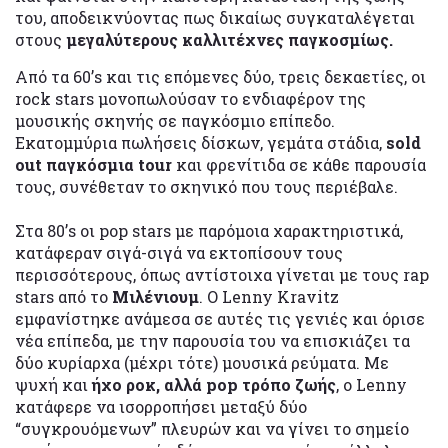
του, αποδεικνύοντας πως δικαίως συγκαταλέγεται
στους
μεγαλύτερους καλλιτέχνες παγκοσμίως.
Από τα 60’s και τις επόμενες δύο, τρεις δεκαετίες, οι
rock stars μονοπωλούσαν το ενδιαφέρον της
μουσικής σκηνής σε παγκόσμιο επίπεδο.
Εκατομμύρια πωλήσεις δίσκων, γεμάτα στάδια,
sold
out παγκόσμια tour
και φρενίτιδα σε κάθε παρουσία
τους, συνέθεταν το σκηνικό που τους περιέβαλε.
Στα 80’s οι pop stars με παρόμοια χαρακτηριστικά,
κατάφεραν σιγά-σιγά να εκτοπίσουν τους
περισσότερους, όπως αντίστοιχα γίνεται με τους rap
stars από το
Μιλένιουμ
. Ο Lenny Kravitz
εμφανίστηκε ανάμεσα σε αυτές τις γενιές και όρισε
νέα επίπεδα, με την παρουσία του να επισκιάζει τα
δύο κυρίαρχα (μέχρι τότε) μουσικά ρεύματα. Με
ψυχή και
ήχο ροκ, αλλά pop τρόπο ζωής
, o Lenny
κατάφερε να ισορροπήσει μεταξύ δύο
“συγκρουόμενων” πλευρών και να γίνει το σημείο