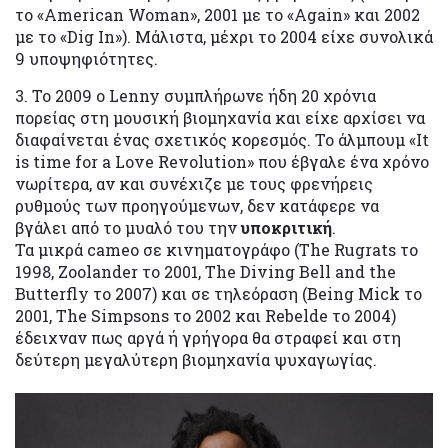
το «American Woman», 2001 με το «Again» και 2002
με το «Dig In»). Μάλιστα, μέχρι το 2004 είχε συνολικά
9 υποψηφιότητες.
3. Το 2009 ο Lenny συμπλήρωνε ήδη 20 χρόνια
πορείας στη μουσική βιομηχανία και είχε αρχίσει να
διαφαίνεται ένας σχετικός κορεσμός. Το άλμπουμ «It
is time for a Love Revolution» που έβγαλε ένα χρόνο
νωρίτερα, αν και συνέχιζε με τους φρενήρεις
ρυθμούς των προηγούμενων, δεν κατάφερε να
βγάλει από το μυαλό του την
υποκριτική
.
Τα μικρά cameo σε κινηματογράφο (The Rugrats το
1998, Zoolander το 2001, The Diving Bell and the
Butterfly το 2007) και σε τηλεόραση (Being Mick τo
2001, The Simpsons το 2002 και Rebelde το 2004)
έδειχναν πως αργά ή γρήγορα θα στραφεί και στη
δεύτερη μεγαλύτερη βιομηχανία ψυχαγωγίας.