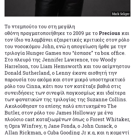
Mark Seliger
Το ντεμπούτο του στη μεγάλη
οθόνη πραγματοποιήθηκε το 2009 με το
Precious
και
τον ίδιο να λαμβάνει εξαιρετικές κριτικές στον ρόλο
του νοσοκόμου John, ενώ η απογείωση ήρθε με την
τριλογία Hunger Games που “έσπασε” τα box office.
Στο πλευρό της Jennifer Lawrence, του Woody
Harrelson, του Liam Hemsworth και του αείμνηστου
Donald Sutherland, ο Lenny έκανε αισθητή την
παρουσία του ακόμα και στον μικρό υποστηρικτικό
ρόλο του Cinna, κάτι που τον κατέταξε βαθιά στις
συνειδήσεις των σινεφίλ παγκοσμίως και ιδαίτερα
των φανατικών της τριλογίας της Suzanne Collins.
Ακολούθησαν το επίσης πολύ επιτυχημένο The
Butler, στον ρόλο του James Holloway με ένα
πλούσιο cast καταξιωμένων όπως ο Forest Whitaker,
η Opra Winfrey, η Jane Fonda, ο John Cusack, ο
Allan Rickman, ο Cuba Gooding Jr κ.α, και η κομεντί