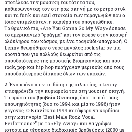
αποτέλεσε την μουσική ταυτότητα του,
καθιερώνοντας τον στη ροκ σκηνή με το ρετρό στυλ
και τα funk και soul στοιχεία των παραγωγών που ο
ίδιος επιμελούταν, η καριέρα του απογειώθηκε.
Το θρυλικό πια, «Are You Gonna Go My Way» έσπασε
το αμερικανικό “φράγμα” και τον έφερε στην κορυφή
ολόκληρου του κόσμου, με ένα τραγούδι-υπογραφή. Ο
Lenny θεωρήθηκε ο νέος μεγάλος rock star σε μία
χρονιά που για πολλούς θεωρείται από τις
σπουδαιότερες της μουσικής βιομηχανίας και που
rock, pop και hip hop παρήγαγαν μερικούς από τους
σπουδαιότερους δίσκους όλων των εποχών.
2. Ένα χρόνο πριν τη δύση της χιλιετίας, ο Lenny
επισφράγιζε την κυριαρχία του στη μουσική σκηνή.
Το πρώτο του
βραβείο Grammy
, έπειτα από τρεις
υποψηφιότητες (δύο το 1994 και μία το 1996) ήταν
γεγονός. Ο Kravitz το 1999 κατάφερε να κερδίσει
στην κατηγορία “Best Male Rock Vocal
Performance” με το «Fly Away» και να γράψει
ιστορία με τέσσερις διαδοχικές βραβεύσεις (2000 με