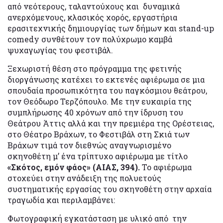
από νεότερους, ταλαντούχους και δυναμικά
ανερχόμενους, κλασικός χορός, εργαστήρια
ερασιτεχνικής δημιουργίας των δήμων και stand-up
comedy συνθέτουν τον πολύχρωμο καμβά
ψυχαγωγίας του φεστιβάλ.
Ξεχωριστή θέση στο πρόγραμμα της φετινής
διοργάνωσης κατέχει το εκτενές αφιέρωμα σε μια
σπουδαία προσωπικότητα του παγκόσμιου θεάτρου,
τον Θεόδωρο Τερζόπουλο. Με την ευκαιρία της
συμπλήρωσης 40 χρόνων από την ίδρυση του
Θεάτρου Άττις αλλά και την πρεμιέρα της Ορέστειας,
στο Θέατρο Βράχων, το Φεστιβάλ στη Σκιά των
Βράχων τιμά τον διεθνώς αναγνωρισμένο
σκηνοθέτη μ’ ένα τρίπτυχο αφιέρωμα με τίτλο
«Σκότος, εμόν φάος» (ΑΙΑΣ, 394).
Το αφιέρωμα
στοχεύει στην ανάδειξη της πολυετούς
συστηματικής εργασίας του σκηνοθέτη στην αρχαία
τραγωδία και περιλαμβάνει:
Φωτογραφική εγκατάσταση με υλικό από την