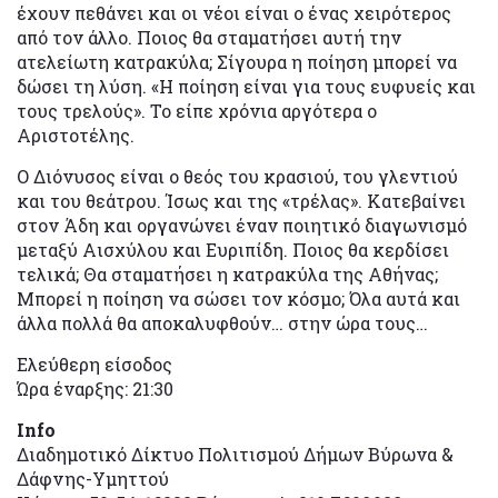
έχουν πεθάνει και οι νέοι είναι ο ένας χειρότερος
από τον άλλο. Ποιος θα σταματήσει αυτή την
ατελείωτη κατρακύλα; Σίγουρα η ποίηση μπορεί να
δώσει τη λύση. «Η ποίηση είναι για τους ευφυείς και
τους τρελούς». Το είπε χρόνια αργότερα ο
Αριστοτέλης.
Ο Διόνυσος είναι ο θεός του κρασιού, του γλεντιού
και του θεάτρου. Ίσως και της «τρέλας». Κατεβαίνει
στον Άδη και οργανώνει έναν ποιητικό διαγωνισμό
μεταξύ Αισχύλου και Ευριπίδη. Ποιος θα κερδίσει
τελικά; Θα σταματήσει η κατρακύλα της Αθήνας;
Μπορεί η ποίηση να σώσει τον κόσμο; Όλα αυτά και
άλλα πολλά θα αποκαλυφθούν… στην ώρα τους…
Ελεύθερη είσοδος
Ώρα έναρξης: 21:30
Info
Διαδημοτικό Δίκτυο Πολιτισμού Δήμων Βύρωνα &
Δάφνης-Υμηττού