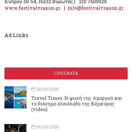
Κύπρου 50-54, 16232 Βύρωνας | 210 7609028
www.festivalvraxon.gr
|
info@festivalvraxon.gr
Ad Links
ΠΡΟΣΦΑΤΑ
06/08/2026
Travel Times: H ψυχή της Αμοργού και
το διάσημο ελαιόλαδο της Κέρκυρας
(video)
06/08/2026