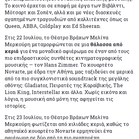
Το κοινό έρχεται σε επαφή με έργα των Βιβάλντι,
Μότσαρτ και Σοπέν, αλλά και με νέες διασκευές
αγαπημένων τραγουδιών από καλλιτέχνες όπως οι
Queen, ABBA, Coldplay και Ed Sheeran.
Στις 22 Ιουλίου, το Θέατρο Βράχων Μελίνα
Μερκούρη μεταμορφώνεται σε μια
θάλασσα από
κεριά
για ένα μοναδικό αφιέρωμα σε έναν από τους
πιο επιδραστικούς συνθέτες κινηματογραφικής
μουσικής — τον Hans Zimmer. Το κουαρτέτο
Novarte, με έδρα την Αθήνα, μας ταξιδεύει σε μερικά
από τα πιο συγκλονιστικά soundtrack της μεγάλης
οθόνης: Gladiator, Πειρατές της Καραϊβικής, The
Lion King, Interstellar και άλλα. Χωρίς εικόνα και
λόγια, η μουσική από μόνη της αφηγείται τις
ιστορίες.
Στις 23 Ιουλίου, το Θέατρο Βράχων Μελίνα
Μερκούρη φωτίζεται από χιλιάδες κεριά, καθώς το
αθηναϊκό κουαρτέτο Novarte ερμηνεύει ένα
αφιέρωμα σε δύο από τα πιο αγαπημένα