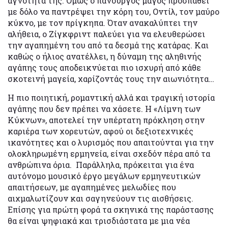
αγνότητά της. Όμως ο πανούργος μάγος προσπαθεί
με δόλο να παντρέψει την κόρη του, Οντίλ, τον μαύρο
κύκνο, με τον πρίγκηπα. Όταν ανακαλύπτει την
αλήθεια, ο Ζίγκφριντ παλεύει για να ελευθερώσει
την αγαπημένη του από τα δεσμά της κατάρας. Και
καθώς ο ήλιος ανατέλλει, η δύναμη της αληθινής
αγάπης τους αποδεικνύεται πιο ισχυρή από κάθε
σκοτεινή μαγεία, χαρίζοντάς τους την αιωνιότητα…
Η πιο ποιητική, ρομαντική αλλά και τραγική ιστορία
αγάπης που δεν πρέπει να χάσετε. Η «Λίμνη των
Κύκνων», αποτελεί την υπέρτατη πρόκληση στην
καριέρα των χορευτών, αφού οι δεξιοτεχνικές
ικανότητες και ο λυρισμός που απαιτούνται για την
ολοκληρωμένη ερμηνεία, είναι σχεδόν πέρα από τα
ανθρώπινα όρια. Παράλληλα, πρόκειται για ένα
αυτόνομο μουσικό έργο μεγάλων ερμηνευτικών
απαιτήσεων, με αγαπημένες μελωδίες που
αιχμαλωτίζουν και σαγηνεύουν τις αισθήσεις.
Επίσης για πρώτη φορά τα σκηνικά της παράστασης
θα είναι ψηφιακά και τρισδιάστατα με μια νέα