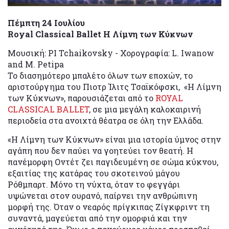
Πέμπτη 24 Ιουλίου
Royal Classical Ballet Η Λίμνη των Κύκνων
Μουσική: PI Tchaikovsky - Χορογραφία: L. Iwanow
and M. Petipa
Το διασημότερο μπαλέτο όλων των εποχών, το
αριστούργημα του Πιοτρ Ίλιτς Τσαϊκόφσκι, «Η Λίμνη
των Κύκνων», παρουσιάζεται από το
ROYAL
CLASSICAL BALLET
, σε μια μεγάλη καλοκαιρινή
περιοδεία στα ανοιχτά θέατρα σε όλη την Ελλάδα.
«Η Λίμνη των Κύκνων» είναι μια ιστορία ύμνος στην
αγάπη που δεν παύει να γοητεύει τον θεατή. Η
πανέμορφη Οντέτ ζει παγιδευμένη σε σώμα κύκνου,
εξαιτίας της κατάρας του σκοτεινού μάγου
Ρόθμπαρτ. Μόνο τη νύχτα, όταν το φεγγάρι
υψώνεται στον ουρανό, παίρνει την ανθρώπινη
μορφή της. Όταν ο νεαρός πρίγκιπας Ζίγκφριντ τη
συναντά, μαγεύεται από την ομορφιά και την