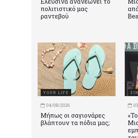
Ελευσίνα ανανεώνει το
Μια
πολιτιστικό μας
από
ραντεβού
Be
YOUR LIFE
ΣΙ
04/08/2026
03
Μήπως οι σαγιονάρες
«Το
βλάπτουν τα πόδια μας;
Mια
εμπ
ται