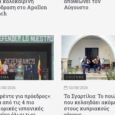
 καλοκαιρινή
αποθεώνει τον
δραση στο Apollon
Αύγουστο
ach
ΝΕΜΑ
CULTURE
/08/2026
03/08/2026
ρέντε για πρόεδρος»:
Τα Σγαρτίλια: Το που
 από τις 4 πιο
που κελαηδάει ακόμ
ορικές ισπανικές
στους κυπριακούς
νίες όλων των
γάμους