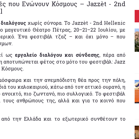
ές που Ενώνουν Κόσμους – Jazzèt - 2nd
l
 διαλόγους
χωρίς σύνορα. Το Jazzèt - 2nd Hellenic
το μαγευτικό Θέατρο Πέτρας, 20–21–22 Ιουλίου, με
ερικό. Ένα φεστιβάλ τζαζ – και όχι μόνο – που
σμων.
γεί ως
εργαλείο διαλόγου και σύνδεσης
, πέρα από
η αποτυπώνεται φέτος στο μότο του φεστιβάλ: Jazz
 Κόσμους.
μόσφαιρα και την ανεμπόδιστη θέα προς την πόλη,
διά του καλοκαιριού, κάτω από τον αττικό ουρανό, η
 ανοιχτό, πιο ζωντανό, πιο συλλογικό. Το φεστιβάλ
, τους ανθρώπους της, αλλά και για το κοινό που
ς από την Ελλάδα και το εξωτερικό συνθέτουν το