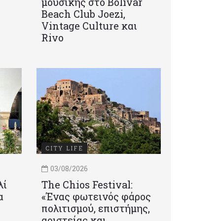
μουσικής στο Bolivar
Beach Club Joezi,
Vintage Culture και
Rivo
CITY LIFE
03/08/2026
λί
Τhe Chios Festival:
α
«Ένας φωτεινός φάρος
πολιτισμού, επιστήμης,
αριστείας και