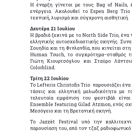
Η έναρξη γίνεται με τους Bag of Nails,
ενέργεια. Ακολουθεί το Espen Berg Trio
τεχνική, λυρισμό και σύγχρονη αισθητική.
Δευτέρα 21 Ιουλίου
Η βραδιά ξεκινά με το North Side Trio, έν
ελληνικής αυτοσχεδιαστικής σκηνής. Συνεχί
Σουηδία και τη Φινλανδία, που κινείται στ
Human Touch, το συγκρότημα–σταθμός τη
Γιώτη Κιουρτσόγλου και Σταύρο Λάντσι
Colorblind.
Τρίτη 22 Ιουλίου
Το Lefteris Christofis Trio παρουσιάζει έ
τάσεις και ελληνική μελωδικότητα με 
τελευταία εμφάνιση του φεστιβάλ είνα
Ensemble featuring Gilad Atzmon, ενός σχή
Μεσόγειο και τη Βρετανική σκηνή.
Το Jazzèt Festival υπό την καλλιτεχ
παρουσίαση του, από τον τζαζ ραδιοφωνικό