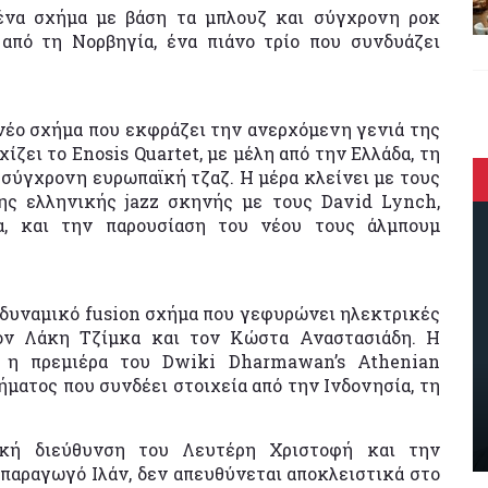
 ένα σχήμα με βάση τα μπλουζ και σύγχρονη ροκ
 από τη Νορβηγία, ένα πιάνο τρίο που συνδυάζει
α νέο σχήμα που εκφράζει την ανερχόμενη γενιά της
ζει το Enosis Quartet, με μέλη από την Ελλάδα, τη
η σύγχρονη ευρωπαϊκή τζαζ. Η μέρα κλείνει με τους
ς ελληνικής jazz σκηνής με τους David Lynch,
α, και την παρουσίαση του νέου τους άλμπουμ
να δυναμικό fusion σχήμα που γεφυρώνει ηλεκτρικές
τον Λάκη Τζίμκα και τον Κώστα Αναστασιάδη. Η
ι η πρεμιέρα του Dwiki Dharmawan’s Athenian
ματος που συνδέει στοιχεία από την Ινδονησία, τη
νική διεύθυνση του Λευτέρη Χριστοφή και την
 παραγωγό Ιλάν, δεν απευθύνεται αποκλειστικά στο