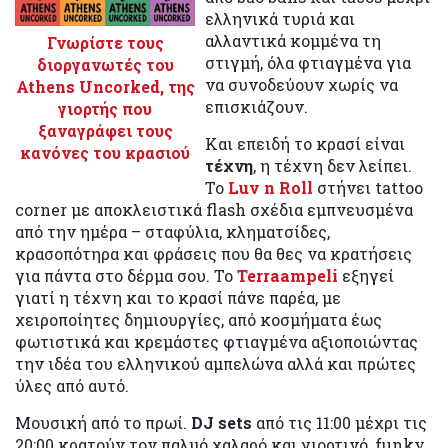
ελληνικά τυριά και
αλλαντικά κομμένα τη
Γνωρίστε τους
στιγμή, όλα φτιαγμένα για
διοργανωτές του
να συνοδεύουν χωρίς να
Athens Uncorked, της
επισκιάζουν.
γιορτής που
ξαναγράφει τους
Και επειδή το κρασί είναι
κανόνες του κρασιού
τέχνη
, η τέχνη δεν λείπει.
Το
Luv n Roll
στήνει tattoo
corner με αποκλειστικά flash σχέδια εμπνευσμένα
από την ημέρα – σταφύλια, κληματσίδες,
κρασοπότηρα και φράσεις που θα θες να κρατήσεις
για πάντα στο δέρμα σου. Το
Terraampeli
εξηγεί
γιατί η τέχνη και το κρασί πάνε παρέα, με
χειροποίητες δημιουργίες, από κοσμήματα έως
φωτιστικά και κρεμάστες φτιαγμένα αξιοποιώντας
την ιδέα του ελληνικού αμπελώνα αλλά και πρώτες
ύλες από αυτό.
Μουσική από το πρωί.
DJ sets
από τις 11:00 μέχρι τις
20:00 κρατούν τον παλμό χαλαρό και γιορτινό, funky,