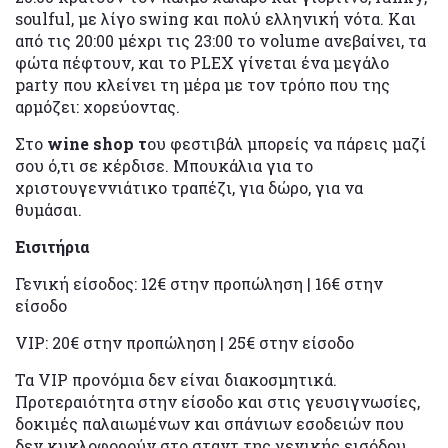
soulful, με λίγο swing και πολύ ελληνική νότα. Και
από τις 20:00 μέχρι τις 23:00 το volume ανεβαίνει, τα
φώτα πέφτουν, και το PLEX γίνεται ένα μεγάλο
party που κλείνει τη μέρα με τον τρόπο που της
αρμόζει: χορεύοντας.
Στο
wine shop τ
ου φεστιβάλ μπορείς να πάρεις μαζί
σου ό,τι σε κέρδισε. Μπουκάλια για το
χριστουγεννιάτικο τραπέζι, για δώρο, για να
θυμάσαι.
Εισιτήρια
Γενική είσοδος: 12€ στην προπώληση | 16€ στην
είσοδο
VIP: 20€ στην προπώληση | 25€ στην είσοδο
Τα VIP προνόμια δεν είναι διακοσμητικά.
Προτεραιότητα στην είσοδο και στις γευσιγνωσίες,
δοκιμές παλαιωμένων και σπάνιων εσοδειών που
δεν κυκλοφορούν στο σταντ της γενικής εισόδου,