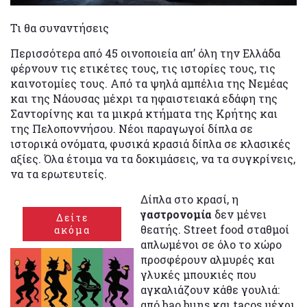
Τι θα συναντήσεις
Περισσότερα από 45 οινοποιεία απ’ όλη την Ελλάδα
φέρνουν τις ετικέτες τους, τις ιστορίες τους, τις
καινοτομίες τους. Από τα ψηλά αμπέλια της Νεμέας
και της Νάουσας μέχρι τα ηφαιστειακά εδάφη της
Σαντορίνης και τα μικρά κτήματα της Κρήτης και
της Πελοποννήσου. Νέοι παραγωγοί δίπλα σε
ιστορικά ονόματα, φυσικά κρασιά δίπλα σε κλασικές
αξίες. Όλα έτοιμα να τα δοκιμάσεις, να τα συγκρίνεις,
να τα ερωτευτείς.
Δίπλα στο κρασί, η
γαστρονομία
δεν μένει
Δείτε
θεατής. Street food σταθμοί
ακόμα
απλωμένοι σε όλο το χώρο
προσφέρουν αλμυρές και
γλυκές μπουκιές που
αγκαλιάζουν κάθε γουλιά:
από bao buns και tacos μέχρι