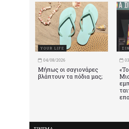
YOUR LIFE
ΣΙ
04/08/2026
03
Μήπως οι σαγιονάρες
«Το
βλάπτουν τα πόδια μας;
Mια
εμπ
ται
επο
ΣΙΝΕΜΑ