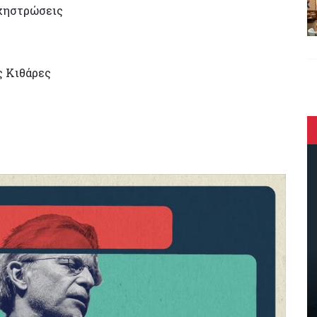
χηστρώσεις
 Κιθάρες