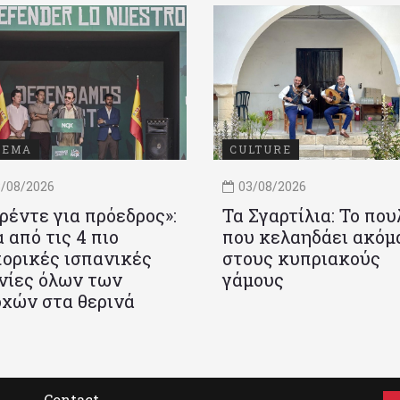
ΝΕΜΑ
CULTURE
/08/2026
03/08/2026
ρέντε για πρόεδρος»:
Τα Σγαρτίλια: Το που
 από τις 4 πιο
που κελαηδάει ακόμ
ορικές ισπανικές
στους κυπριακούς
νίες όλων των
γάμους
χών στα θερινά
Contact