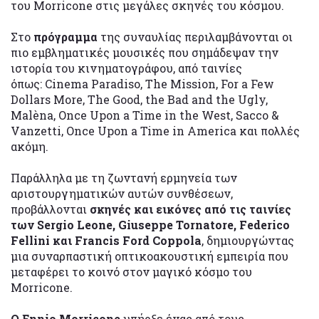
του Morricone στις μεγάλες σκηνές του κόσμου.
Στο
πρόγραμμα
της συναυλίας περιλαμβάνονται οι
πιο εμβληματικές μουσικές που σημάδεψαν την
ιστορία του κινηματογράφου, από ταινίες
όπως: Cinema Paradiso, The Mission, For a Few
Dollars More, The Good, the Bad and the Ugly,
Malèna, Once Upon a Time in the West, Sacco &
Vanzetti, Once Upon a Time in America και πολλές
ακόμη.
Παράλληλα με τη ζωντανή ερμηνεία των
αριστουργηματικών αυτών συνθέσεων,
προβάλλονται
σκηνές και εικόνες από τις ταινίες
των Sergio Leone, Giuseppe Tornatore, Federico
Fellini και Francis Ford Coppola
, δημιουργώντας
μια συναρπαστική οπτικοακουστική εμπειρία που
μεταφέρει το κοινό στον μαγικό κόσμο του
Morricone.
Ο Ennio Morricone
υπήρξε ένας από τους