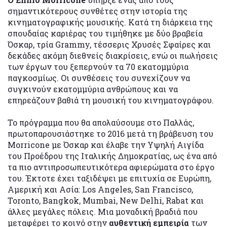
σημαντικότερους συνθέτες στην ιστορία της
κινηματογραφικής μουσικής. Κατά τη διάρκεια της
σπουδαίας καριέρας του τιμήθηκε με δύο βραβεία
Όσκαρ, τρία Grammy, τέσσερις Χρυσές Σφαίρες και
δεκάδες ακόμη διεθνείς διακρίσεις, ενώ οι πωλήσεις
των έργων του ξεπερνούν τα 70 εκατομμύρια
παγκοσμίως. Οι συνθέσεις του συνεχίζουν να
συγκινούν εκατομμύρια ανθρώπους και να
επηρεάζουν βαθιά τη μουσική του κινηματογράφου.
Το πρόγραμμα που θα απολαύσουμε στο Παλλάς,
πρωτοπαρουσιάστηκε το 2016 μετά τη βράβευση του
Morricone με Όσκαρ και έλαβε την Υψηλή Αιγίδα
του Προέδρου της Ιταλικής Δημοκρατίας, ως ένα από
τα πιο αντιπροσωπευτικότερα αφιερώματα στο έργο
του. Έκτοτε έχει ταξιδέψει με επιτυχία σε Ευρώπη,
Αμερική και Ασία: Los Angeles, San Francisco,
Toronto, Bangkok, Mumbai, New Delhi, Rabat και
άλλες μεγάλες πόλεις. Μια μοναδική βραδιά που
μεταφέρει το κοινό στην
αυθεντική εμπειρία
των