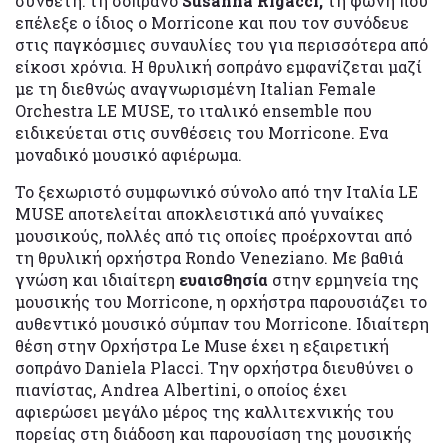
συνθέτη: τη σοπράνο
Susanna Rigacci,
τη φωνή που
επέλεξε ο ίδιος ο Morricone και που τον συνόδευε
στις παγκόσμιες συναυλίες του για περισσότερα από
είκοσι χρόνια. Η θρυλική σοπράνο εμφανίζεται μαζί
με τη διεθνώς αναγνωρισμένη Italian Female
Orchestra LE MUSE, το ιταλικό ensemble που
ειδικεύεται στις συνθέσεις του Morricone. Ενα
μοναδικό μουσικό αφιέρωμα.
Το ξεχωριστό συμφωνικό σύνολο από την Ιταλία LE
MUSE αποτελείται αποκλειστικά από γυναίκες
μουσικούς, πολλές από τις οποίες προέρχονται από
τη θρυλική ορχήστρα Rondo Veneziano. Με βαθιά
γνώση και ιδιαίτερη
ευαισθησία
στην ερμηνεία της
μουσικής του Morricone, η ορχήστρα παρουσιάζει το
αυθεντικό μουσικό σύμπαν του Morricone. Ιδιαίτερη
θέση στην Ορχήστρα Le Muse έχει η εξαιρετική
σοπράνο Daniela Placci. Την ορχήστρα διευθύνει ο
πιανίστας, Andrea Albertini, ο οποίος έχει
αφιερώσει μεγάλο μέρος της καλλιτεχνικής του
πορείας στη διάδοση και παρουσίαση της μουσικής