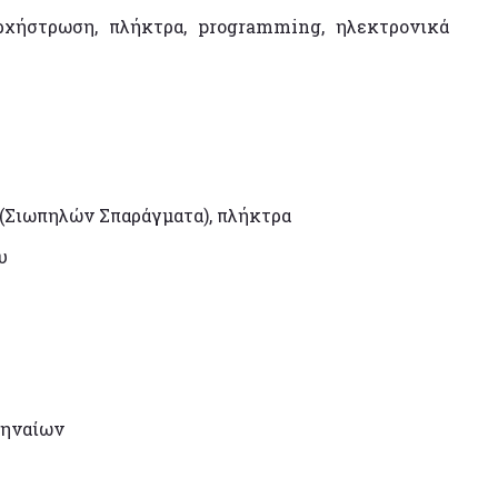
νορχήστρωση, πλήκτρα, programming, ηλεκτρονικά
(Σιωπηλών Σπαράγματα), πλήκτρα
υ
θηναίων