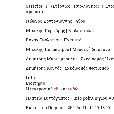
Stergios T. (Στέργιος Τσιρλιάγκος) | Ε
κρουστά
Γιώργος Κοντογιάννης | Λύρα
Μιχάλης Πορφύρης | Βιολοντσέλο
Βαχάν Γκαλστιάν | Πνευστά
Μιχάλης Παπαπέτρου | Μουσική διεύθυνση 
Δημήτρης Μπουρμπούλης | Σχεδιασμός Ήχο
Δημήτρης Κουτάς | Σχεδιασμός Φωτισμού
Info
Εισιτήρια
Ηλεκτρονικά
εδώ
και
εδώ
.
Πλατεία Συντάγματος - Ιnfo point Δήμου Α
Εκδοτήρια Πειραιώς 260: Δε-Πα 10:00-18:00