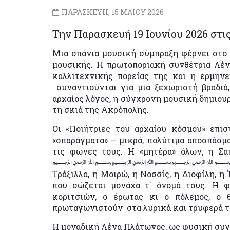
ΠΑΡΑΣΚΕΥΗ, 15 ΜΑΙΟΥ 2026
Την Παρασκευή 19 Ιουνίου 2026 στις
Μια σπάνια μουσική σύμπραξη φέρνει στο
μουσικής. Η πρωτοποριακή συνθέτρια Λέν
καλλιτεχνικής πορείας της και η ερμην
συναντιούνται για μια ξεχωριστή βραδιά,
αρχαίος λόγος, η σύγχρονη μουσική δημιου
τη σκιά της Ακρόπολης.
Οι «Ποιήτριες του αρχαίου κόσμου» επι
«σπαράγματα» – μικρά, πολύτιμα αποσπάσμ
τις φωνές τους. Η «μητέρα» όλων, η Σα
﷽﷽﷽﷽﷽τορικ
Τράξιλλα, η Μοιρώ, η Νοσσίς, η Διοφίλη, η 
που σώζεται μονάχα τ΄ όνομά τους. Η φ
κοριτσιών, ο έρωτας κι ο πόλεμος, ο
πρωταγωνιστούν στα λυρικά και τρυφερά τ
Η μοναδική Λένα Πλάτωνος, ως φυσική συγ