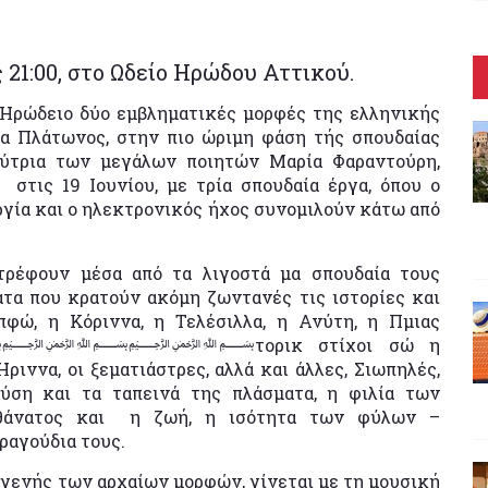
 21:00, στο Ωδείο Ηρώδου Αττικού.
 Ηρώδειο δύο εμβληματικές μορφές της ελληνικής
α Πλάτωνος, στην πιο ώριμη φάση τής σπουδαίας
εύτρια των μεγάλων ποιητών Μαρία Φαραντούρη,
 στις 19 Ιουνίου, με τρία σπουδαία έργα, όπου ο
ργία και ο ηλεκτρονικός ήχος συνομιλούν κάτω από
στρέφουν μέσα από τα λιγοστά μα σπουδαία τους
ατα που κρατούν ακόμη ζωντανές τις ιστορίες και
πφώ, η Κόριννα, η Τελέσιλλα, η Ανύτη, η Πμιας
 στίχοι σώ η
Ήριννα, οι ξεματιάστρες, αλλά και άλλες, Σιωπηλές,
ύση και τα ταπεινά της πλάσματα, η φιλία των
 θάνατος και η ζωή, η ισότητα των φύλων –
ραγούδια τους.
γενής των αρχαίων μορφών, γίνεται με τη μουσική