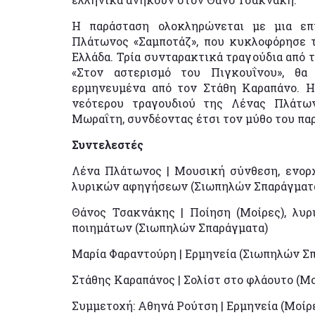
Η παράσταση ολοκληρώνεται με μια επ
Πλάτωνος «Σαμποτάζ», που κυκλοφόρησε τ
Ελλάδα. Τρία συνταρακτικά τραγούδια από τ
«Στον αστερισμό του Πιγκουΐνου», θα
ερμηνευμένα από τον Στάθη Καραπάνο. Η
νεότερου τραγουδιού της Λένας Πλάτων
Μωραΐτη, συνδέοντας έτσι τον μύθο του πα
Συντελεστές
Λένα Πλάτωνος | Μουσική σύνθεση, ενορχ
λυρικών αφηγήσεων (Σιωπηλών Σπαράγματ
Θάνος Τσακνάκης | Ποίηση (Μοίρες), λυ
ποιημάτων (Σιωπηλών Σπαράγματα)
Μαρία Φαραντούρη | Ερμηνεία (Σιωπηλών Σπ
Στάθης Καραπάνος | Σολίστ στο φλάουτο (Μο
Συμμετοχή: Αθηνά Ρούτση | Ερμηνεία (Μοίρ