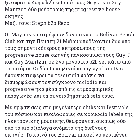
ξεχωριστό 4ωρο b2b set από τους Guy J και Guy
Mantzur, δύο μαέστρους της progressive house
σκηνής.
Μαζί τους: Steph b2b Rezo
Οι Mayans επιστρέφουν δυναμικά στο Bolivar Beach
Club και την Πέμπτη 21 Μαΐου υποδέχονται δύο από
τους σημαντικότερους εκπροσώπους της
progressive house σκηνής παγκοσμίως: τους Guy J
και Guy Mantzur, σε ένα μοναδικό b2b set κάτω από
τα αστέρια. Οι δύο Ισραηλινοί παραγωγοί και DJs
έχουν καταφέρει τα τελευταία χρόνια να
διαμορφώσουν τον σύγχρονο melodic και
progressive ήχο μέσα από τις ατμοσφαιρικές
παραγωγές και τα συναισθηματικά sets τους.
Με εμφανίσεις στα μεγαλύτερα clubs και festivals
του κόσμου και κυκλοφορίες σε κορυφαία labels της
ηλεκτρονικής μουσικής, θεωρούνται δικαίως δύο
από τα πιο αξιόλογα ονόματα της διεθνούς
σκηνής. Το κοινό του Bolivar μπορεί να περιμένει