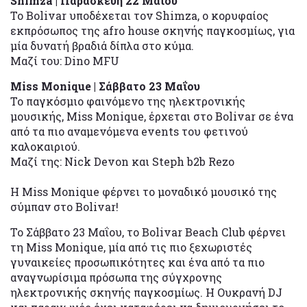
Shimza | Παρασκευή 22 Μαΐου
Το Bolivar υποδέχεται τον Shimza, ο κορυφαίος
εκπρόσωπος της afro house σκηνής παγκοσμίως, για
μία δυνατή βραδιά δίπλα στο κύμα.
Μαζί του: Dino MFU
Miss Monique | Σάββατο 23 Μαΐου
Το παγκόσμιο φαινόμενο της ηλεκτρονικής
μουσικής, Miss Monique, έρχεται στο Bolivar σε ένα
από τα πιο αναμενόμενα events του φετινού
καλοκαιριού.
Μαζί της: Nick Devon και Steph b2b Rezo
Η Miss Monique φέρνει το μοναδικό μουσικό της
σύμπαν στο Bolivar!
Το Σάββατο 23 Μαΐου, το Bolivar Beach Club φέρνει
τη Miss Monique, μία από τις πιο ξεχωριστές
γυναικείες προσωπικότητες και ένα από τα πιο
αναγνωρίσιμα πρόσωπα της σύγχρονης
ηλεκτρονικής σκηνής παγκοσμίως. Η Ουκρανή DJ