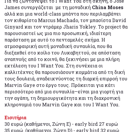
Για να ζωντανέψει το I Want You στη σκηνή, ο José
James συνεργάζεται με τη μοναδική
China Moses
αλλά και μια world-class μπάντα που περιλαμβάνει
τον κιθαρίστα Marcus Machado, τον μπασίστα David
Ginyard και τον ντράμερ Jharis Yokley. Το project θα
παρουσιαστεί ως μια πιο προσωπική, ιδιαίτερη
παράσταση με αυτό το πενταμελές σχήμα. Η
ατμοσφαιρική αυτή μοναδική συναυλία, που θα
διεξαχθεί στο κοίλο του Λυκαβηττού, σε απόσταση
αναπνοής από το κοινό, θα ξεκινήσει με μια πλήρη
εκτέλεση του I Want You. Στη συνέχεια οι
καλλιτέχνες θα παρουσιάσουν κομμάτια από τη δική
τους δουλειά, αναδεικνύοντας τη διαρκή επιρροή του
Marvin Gaye στο έργο τους. Πρόκειται για κάτι
περισσότερο από μια συναυλία—είναι μια γιορτή για
την αγάπη, τη δημιουργικότητα και τη διαχρονική
κληρονομιά του Marvin Gaye και του I Want You.
Εισιτήρια
30 ευρώ (καθήμενοι, Ζώνη E) - early bird 27 ευρώ
35 ευρώ (καθήμενοι, Ζώνη D) - early bird 32 ευρώ