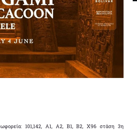
φορεία: 101,142, A1, A2, B1, B2, X96 στάση 3η