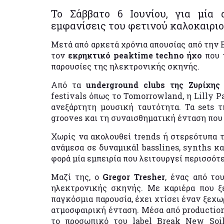
Το Σάββατο 6 Ιουνίου, για μία
εμφανίσεις του φετινού καλοκαιριο
Μετά από αρκετά χρόνια απουσίας από την 
τον
εκρηκτικό peaktime techno ήχο
που 
παρουσίες της ηλεκτρονικής σκηνής.
Από τα
underground clubs της Ζυρίχη
festivals όπως το Tomorrowland, η Lilly P
ανεξάρτητη μουσική ταυτότητα. Τα sets τ
grooves και τη συναισθηματική ένταση που 
Χωρίς να ακολουθεί trends ή στερεότυπα 
ανάμεσα σε δυναμικάl basslines, synths κ
φορά μία εμπειρία που λειτουργεί περισσότε
Μαζί της, ο
Gregor Tresher
, ένας από το
ηλεκτρονικής σκηνής. Με καριέρα που ξ
παγκόσμια παρουσία, έχει χτίσει έναν ξεχω
ατμοσφαιρική ένταση. Μέσα από production
το προσωπικό του label Break New Soil