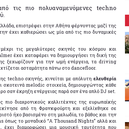
 από τις πιο πολυαναμενόμενες techno
ύ.
Ελλάδα, επιστρέφει στην Αθήνα φέρνοντας μαζί της
την έχει καθιερώσει ως μία από τις πιο δυναμικές
ς
μέχρι τις μεγαλύτερες σκηνές του κόσμου και
almer έχει καταφέρει να δημιουργήσει τη δική της
ης ξεχωρίζουν για την ωμή ενέργεια, τα driving
χτίζεται ασταμάτητα πάνω στο dancefloor.
της techno σκηνής, κινείται με απόλυτη
ελευθερία
αι σκοτεινά melodic στοιχεία, δημιουργώντας κάθε
ρο σαν έκρηξη ενέργειας παρά σαν ένα απλό DJ set.
υς πιο διαχρονικούς καλλιτέχνες της ευρωπαϊκής
εκίνησε από τη Φρανκφούρτη και εξελίχθηκε σε
ριστό ήχο βασισμένο στη μελωδία, το βάθος και την
s όπως το μοναδικό “A Thousand Nights” αλλά και
, έχει διαμορφώσει μια μουσική ταυτότητα που