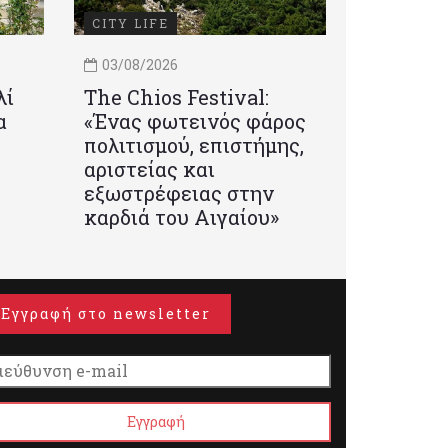
CITY LIFE
03/08/2026
λί
Τhe Chios Festival:
α
«Ένας φωτεινός φάρος
πολιτισμού, επιστήμης,
αριστείας και
εξωστρέφειας στην
καρδιά του Αιγαίου»
Εγγραφή στο newsletter