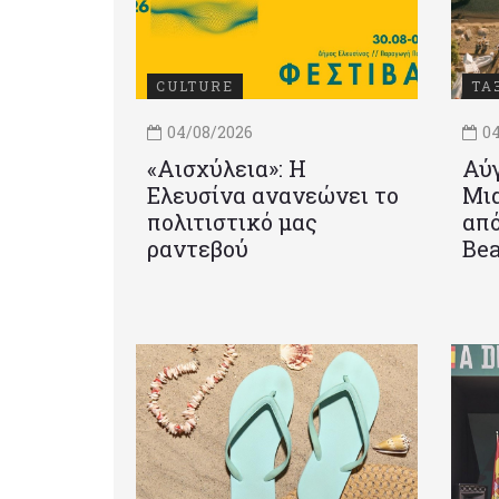
CULTURE
ΤΑ
04/08/2026
04
«Αισχύλεια»: Η
Αύγ
Ελευσίνα ανανεώνει το
Μια
πολιτιστικό μας
από
ραντεβού
Be