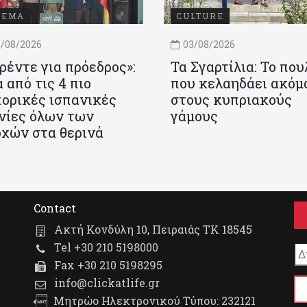
ΝΕΜΑ
CULTURE
/08/2026
03/08/2026
ρέντε για πρόεδρος»:
Τα Σγαρτίλια: Το που
 από τις 4 πιο
που κελαηδάει ακόμ
ορικές ισπανικές
στους κυπριακούς
νίες όλων των
γάμους
χών στα θερινά
Contact
Ακτή Κονδύλη 10, Πειραιάς ΤΚ 18545
Tel +30 210 5198000
Fax +30 210 5198295
info@clickatlife.gr
Μητρώο Ηλεκτρονικού Τύπου: 232121