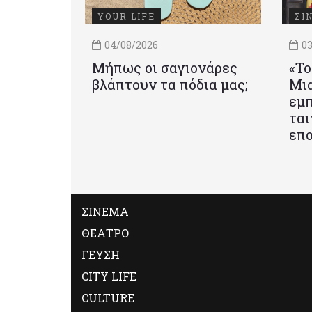
YOUR LIFE
ΣΙ
04/08/2026
03
Μήπως οι σαγιονάρες
«Το
βλάπτουν τα πόδια μας;
Mια
εμπ
ται
επο
ΣΙΝΕΜΑ
ΘΕΑΤΡΟ
ΓΕΥΣΗ
CITY LIFE
CULTURE