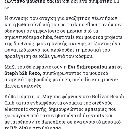
ζωντανό μουσικό ταξίδι
και όχι ένα συμβατικό DJ
set.
Η συνεχής του ανάγκη για αναζήτηση νέων ήχων
και η βαθιά σύνδεσή του με το dancefloor τον έχουν
οδηγήσει σε εμφανίσεις σε μερικά από τα
σημαντικότερα clubs, festivals και μουσικά projects
της διεθνούς ηλεκτρονικής σκηνής, χτίζοντας ένα
φανατικό κοινό που ακολουθεί τη μουσική του
προσέγγιση σε κάθε γωνιά του κόσμου.
Μαζί του θα εμφανιστούν η
Evi Sidiropoulou και οι
Steph b2b Rezo,
συμπληρώνοντας το μουσικό
σκηνικό της βραδιάς με deep, melodic και groove-
driven επιλογές.
Κάθε Πέμπτη, οι Mayans φέρνουν στο Bolivar Beach
Club τα πιο ενδιαφέροντα ονόματα της διεθνούς
electronic σκηνής, δημιουργώντας εμπειρίες που
ξεφεύγουν από τα συνηθισμένα club events και
μετατρέπουν το dancefloor σε ένα ανοιχτό μουσικό
ταξίδι δίπλα στη θάλασσα.