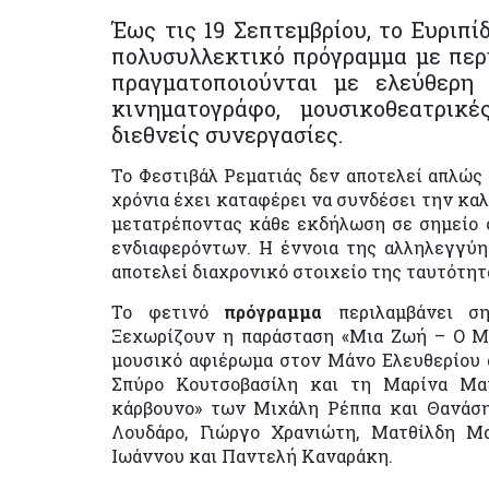
Έως τις 19 Σεπτεμβρίου, το Ευριπί
πολυσυλλεκτικό πρόγραμμα με περί
πραγματοποιούνται με ελεύθερη 
κινηματογράφο, μουσικοθεατρικ
διεθνείς συνεργασίες.
Το Φεστιβάλ Ρεματιάς δεν αποτελεί απλώς 
χρόνια έχει καταφέρει να συνδέσει την κα
μετατρέποντας κάθε εκδήλωση σε σημείο
ενδιαφερόντων. Η έννοια της αλληλεγγύης
αποτελεί διαχρονικό στοιχείο της ταυτότητ
Το φετινό
πρόγραμμα
περιλαμβάνει ση
Ξεχωρίζουν η παράσταση «Μια Ζωή – Ο Μ
μουσικό αφιέρωμα στον Μάνο Ελευθερίου 
Σπύρο Κουτσοβασίλη και τη Μαρίνα Μα
κάρβουνο» των Μιχάλη Ρέππα και Θανάσ
Λουδάρο, Γιώργο Χρανιώτη, Ματθίλδη Μ
Ιωάννου και Παντελή Καναράκη.