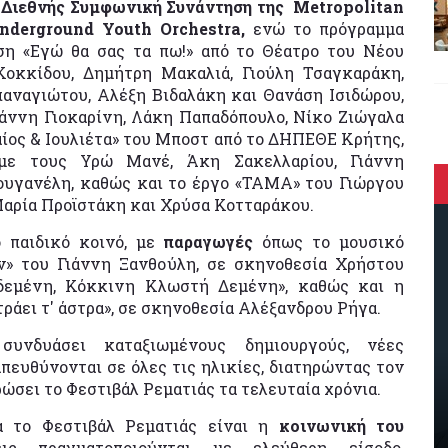
η
Διεθνής Συμφωνική Συνάντηση της Metropolitan
nderground Youth Orchestra,
ενώ το πρόγραμμα
ση «Εγώ θα σας τα πω!» από το Θέατρο του Νέου
Κοκκίδου, Δημήτρη Μακαλιά, Γιούλη Τσαγκαράκη,
αναγιώτου, Αλέξη Βιδαλάκη και Θανάση Ισιδώρου,
ιάννη Γιοκαρίνη, Λάκη Παπαδόπουλο, Νίκο Ζιώγαλα
ίος & Ιουλιέτα» του Μποστ από το ΔΗΠΕΘΕ Κρήτης,
με τους Υρώ Μανέ, Άκη Σακελλαρίου, Γιάννη
ουγανέλη, καθώς και το έργο «ΤΑΜΑ» του Γιώργου
Μαρία Προϊστάκη και Χρύσα Κοτταράκου.
ο παιδικό κοινό, με
παραγωγές
όπως το μουσικό
» του Γιάννη Ξανθούλη, σε σκηνοθεσία Χρήστου
ρδεμένη, Κόκκινη Κλωστή Δεμένη», καθώς και η
τράει τ' άστρα», σε σκηνοθεσία Αλέξανδρου Ρήγα.
υνδυάσει καταξιωμένους δημιουργούς, νέες
ευθύνονται σε όλες τις ηλικίες, διατηρώντας τον
ώσει το Φεστιβάλ Ρεματιάς τα τελευταία χρόνια.
κά το Φεστιβάλ Ρεματιάς είναι η
κοινωνική του
ις πραγματοποιούνται με ελεύθερη είσοδο,