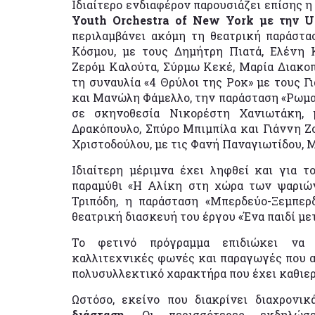
Ιδιαίτερο ενδιαφέρον παρουσιάζει επίσης 
Youth Orchestra of New York με την U
περιλαμβάνει ακόμη τη θεατρική παράστα
Κόσμου, με τους Δημήτρη Πιατά, Ελένη 
Ζερόμ Καλούτα, Σύρμω Κεκέ, Μαρία Διακοπ
τη συναυλία «4 Θρύλοι της Ροκ» με τους Γ
και Μανώλη Φάμελλο, την παράσταση «Ρωμα
σε σκηνοθεσία Νικορέστη Χανιωτάκη, 
Δρακόπουλο, Σπύρο Μπιμπίλα και Γιάννη Ζ
Χριστοδούλου, με τις Φανή Παναγιωτίδου, 
Ιδιαίτερη μέριμνα έχει ληφθεί και για τ
παραμύθι «Η Αλίκη στη χώρα των ψαριών
Τριπόδη, η παράσταση «Μπερδεύο-Ξεμπε
θεατρική διασκευή του έργου «Ένα παιδί με
Το φετινό πρόγραμμα επιδιώκει να σ
καλλιτεχνικές φωνές και παραγωγές που απ
πολυσυλλεκτικό χαρακτήρα που έχει καθιερ
Ωστόσο, εκείνο που διακρίνει διαχρονι
διάσταση
. Οι περισσότερες εκδηλώσε