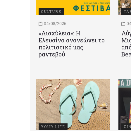
CULTURE
ΤΑ
04/08/2026
04
«Αισχύλεια»: Η
Αύγ
Ελευσίνα ανανεώνει το
Μια
πολιτιστικό μας
από
ραντεβού
Be
YOUR LIFE
ΣΙ