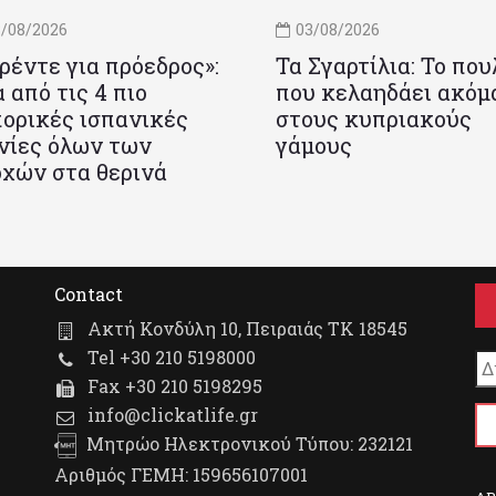
/08/2026
03/08/2026
ρέντε για πρόεδρος»:
Τα Σγαρτίλια: Το που
 από τις 4 πιο
που κελαηδάει ακόμ
ορικές ισπανικές
στους κυπριακούς
νίες όλων των
γάμους
χών στα θερινά
Contact
Ακτή Κονδύλη 10, Πειραιάς ΤΚ 18545
Tel +30 210 5198000
Fax +30 210 5198295
info@clickatlife.gr
Μητρώο Ηλεκτρονικού Τύπου: 232121
Αριθμός ΓΕΜΗ: 159656107001