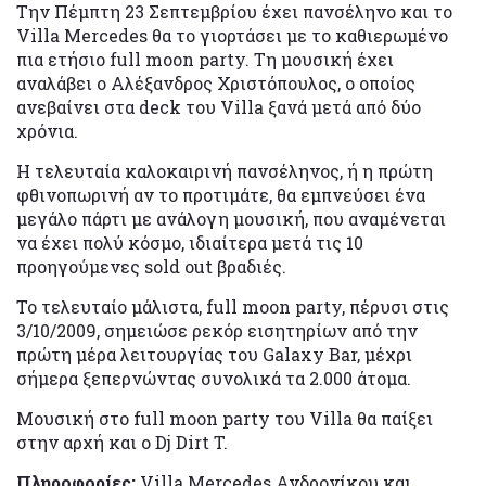
Την Πέμπτη 23 Σεπτεμβρίου έχει πανσέληνο και το
Villa Mercedes θα το γιορτάσει με το καθιερωμένο
πια ετήσιο full moon party. Τη μουσική έχει
αναλάβει ο Αλέξανδρος Χριστόπουλος, ο οποίος
ανεβαίνει στα deck του Villa ξανά μετά από δύο
χρόνια.
Η τελευταία καλοκαιρινή πανσέληνος, ή η πρώτη
φθινοπωρινή αν το προτιμάτε, θα εμπνεύσει ένα
μεγάλο πάρτι με ανάλογη μουσική, που αναμένεται
να έχει πολύ κόσμο, ιδιαίτερα μετά τις 10
προηγούμενες sold out βραδιές.
To τελευταίο μάλιστα, full moon party, πέρυσι στις
3/10/2009, σημειώσε ρεκόρ εισητηρίων από την
πρώτη μέρα λειτουργίας του Galaxy Bar, μέχρι
σήμερα ξεπερνώντας συνολικά τα 2.000 άτομα.
Μουσική στο full moon party του Villa θα παίξει
στην αρχή και ο Dj Dirt T.
Πληροφορίες:
Villa Mercedes Ανδρονίκου και