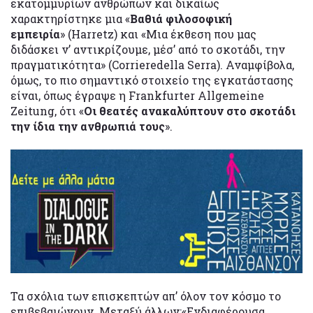
εκατομμυρίων ανθρώπων και δικαίως
χαρακτηρίστηκε μια «
Βαθιά φιλοσοφική
εμπειρία
» (Harretz) και «Μια έκθεση που μας
διδάσκει ν’ αντικρίζουμε, μέσ’ από το σκοτάδι, την
πραγματικότητα» (Corrieredella Serra). Αναμφίβολα,
όμως, το πιο σημαντικό στοιχείο της εγκατάστασης
είναι, όπως έγραψε η Frankfurter Allgemeine
Zeitung, ότι «
Οι θεατές ανακαλύπτουν στο σκοτάδι
την ίδια την ανθρωπιά τους
».
Τα σχόλια των επισκεπτών απ’ όλον τον κόσμο το
επιβεβαιώνουν. Μεταξύ άλλων:«Ενδιαφέρουσα,