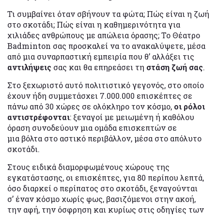
Τι συμβαίνει όταν σβήνουν τα φώτα; Πώς είναι η ζωή
στο σκοτάδι; Πώς είναι η καθημερινότητα για
χιλιάδες ανθρώπους με απώλεια όρασης; Το Θέατρο
Badminton σας προσκαλεί να το ανακαλύψετε, μέσα
από μια συναρπαστική εμπειρία που θ’ αλλάξει τις
αντιλήψεις
σας και θα επηρεάσει τη
στάση ζωή σας
.
Στο ξεχωριστό αυτό πολιτιστικό γεγονός, στο οποίο
έχουν ήδη συμμετάσχει 7.000.000 επισκέπτες σε
πάνω από 30 χώρες σε ολόκληρο τον κόσμο,
οι ρόλοι
αντιστρέφονται
: ξεναγοί με μειωμένη ή καθόλου
όραση συνοδεύουν μια ομάδα επισκεπτών σε
μια βόλτα στο αστικό περιβάλλον, μέσα στο απόλυτο
σκοτάδι.
Στους ειδικά διαμορφωμένους χώρους της
εγκατάστασης, οι επισκέπτες, για 80 περίπου λεπτά,
όσο διαρκεί ο περίπατος στο σκοτάδι, ξεναγούνται
σ’ έναν κόσμο χωρίς φως, βασιζόμενοι στην ακοή,
την αφή, την όσφρηση και κυρίως στις οδηγίες των