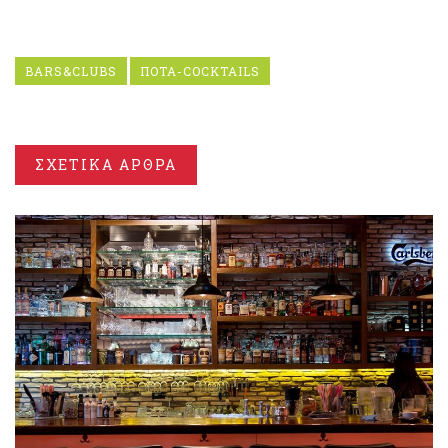
BARS&CLUBS
ΠΟΤΑ-COCKTAILS
ΣΧΕΤΙΚΑ ΑΡΘΡΑ