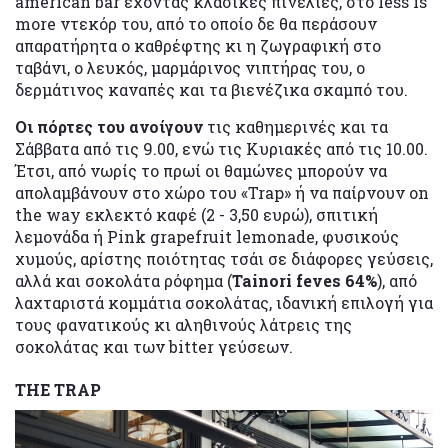
american bar έχοντας κλασικές πινελιές, στο less is
more ντεκόρ του, από το οποίο δε θα περάσουν
απαρατήρητα ο καθρέφτης κι η ζωγραφική στο
ταβάνι, ο λευκός, μαρμάρινος νιπτήρας του, ο
δερμάτινος καναπές και τα βιενέζικα σκαμπό του.
Οι πόρτες του ανοίγουν
τις καθημερινές και τα
Σάββατα από τις 9.00, ενώ τις Κυριακές από τις 10.00.
Έτσι, από νωρίς το πρωί οι θαμώνες μπορούν να
απολαμβάνουν στο χώρο του «Trap» ή να παίρνουν on
the way εκλεκτό καφέ (2 - 3,50 ευρώ), σπιτική
λεμονάδα ή Pink grapefruit lemonade, φυσικούς
χυμούς, αρίστης ποιότητας τσάι σε διάφορες γεύσεις,
αλλά και σοκολάτα ρόφημα (
Tainori feves 64%
), από
λαχταριστά κομμάτια σοκολάτας, ιδανική επιλογή για
τους φανατικούς κι αληθινούς λάτρεις της
σοκολάτας και των bitter γεύσεων.
THE TRAP