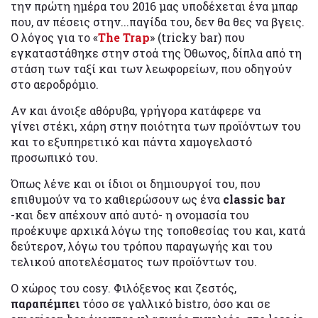
την πρώτη ημέρα του 2016 μας υποδέχεται ένα μπαρ
που, αν πέσεις στην...παγίδα του, δεν θα θες να βγεις.
Ο λόγος για το «
The Trap
» (tricky bar) που
εγκαταστάθηκε στην στοά της Όθωνος, δίπλα από τη
στάση των ταξί και των λεωφορείων, που οδηγούν
στο αεροδρόμιο.
Αν και άνοιξε αθόρυβα, γρήγορα κατάφερε να
γίνει στέκι, χάρη στην ποιότητα των προϊόντων του
και το εξυπηρετικό και πάντα χαμογελαστό
προσωπικό του.
Όπως λένε και οι ίδιοι οι δημιουργοί του, που
επιθυμούν να το καθιερώσουν ως ένα
classic bar
-και δεν απέχουν από αυτό- η ονομασία του
προέκυψε αρχικά λόγω της τοποθεσίας του και, κατά
δεύτερον, λόγω του τρόπου παραγωγής και του
τελικού αποτελέσματος των προϊόντων του.
Ο χώρος του cosy. Φιλόξενος και ζεστός,
παραπέμπει
τόσο σε γαλλικό bistro, όσο και σε