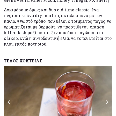
Glenlivet 12, Amer Picon, honey vinegar, PX sherry
Δοκιμάσαμε όμως και δυο old time classic: ένα
negroni κι ένα dry martini, εκτελεσμένο με τον
παλιό, γνωστό τρόπο, που θέλει ο τριμμένος πάγος να
αρωματίζεται με βερμούτ, να προστίθεται orange
bitter dash μαζί με το τζιν που έχει παγώσει στο
σέικερ, ενώ η συνοδευτική ελιά, να τοποθετείται στο
πλάι, εκτός ποτηριού.
ΤΕΛΟΣ ΚΟΚΤΕΙΛΣ