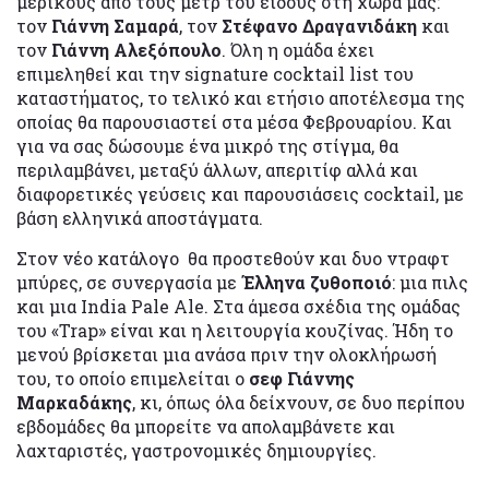
μερικούς από τους μετρ του είδους στη χώρα μας:
τον
Γιάννη Σαμαρά
, τον
Στέφανο Δραγανιδάκη
και
τον
Γιάννη Αλεξόπουλο
. Όλη η ομάδα έχει
επιμεληθεί και την signature cocktail list του
καταστήματος, το τελικό και ετήσιο αποτέλεσμα της
οποίας θα παρουσιαστεί στα μέσα Φεβρουαρίου. Και
για να σας δώσουμε ένα μικρό της στίγμα, θα
περιλαμβάνει, μεταξύ άλλων, απεριτίφ αλλά και
διαφορετικές γεύσεις και παρουσιάσεις cocktail, με
βάση ελληνικά αποστάγματα.
Στον νέο κατάλογο θα προστεθούν και δυο ντραφτ
μπύρες, σε συνεργασία με
Έλληνα ζυθοποιό
: μια πιλς
και μια India Pale Ale. Στα άμεσα σχέδια της ομάδας
του «Trap» είναι και η λειτουργία κουζίνας. Ήδη το
μενού βρίσκεται μια ανάσα πριν την ολοκλήρωσή
του, το οποίο επιμελείται ο
σεφ Γιάννης
Μαρκαδάκης
, κι, όπως όλα δείχνουν, σε δυο περίπου
εβδομάδες θα μπορείτε να απολαμβάνετε και
λαχταριστές, γαστρονομικές δημιουργίες.