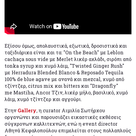
Εξίσου όμως, απολαυστικά, εξωτικά, δροσιστικά και
ταξιδιάρικα είναι και τα: "On the Beach" με Leblon
cachaça sous vide με Merlet λικέρ αχλάδι, σιρόπι από
tonka syrup και χυμό λάιμ, "Twisted Ginger Rush"
με Herradura Blended Blanco & Reposado Tequila
100% de blue agave με ανανά και mezcal, χυμό από
τζίντζερ, citrus mix και bitters και "Dragonfly"
me Mastiha, Ancor Tζιν, λικέρ μήλο, βασιλικό, χυμό
λάιμ, χυμό τζίντζερ και αγγούρι.
Στην
Gallery
, η curator Αιμιλία Σωτήρχου
οργανώνει και παρουσιάζει εικαστικές εκθέσεις
σύγχρονων καλλιτεχνών, ενώ η event director
Αθηνά Κεφαλοπούλου επιμελείται στους πολλαπλούς