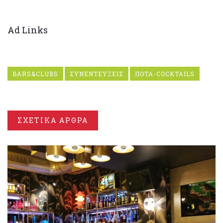
Ad Links
BARS&CLUBS
ΣΥΝΕΝΤΕΥΞΕΙΣ
ΠΟΤΑ-COCKTAILS
ΣΧΕΤΙΚΑ ΑΡΘΡΑ