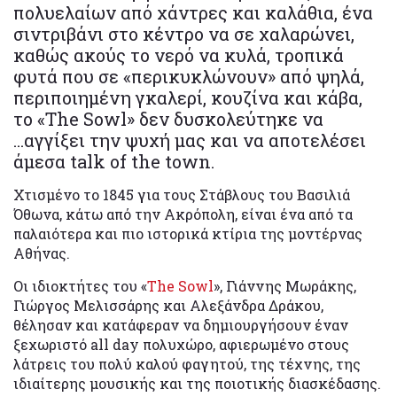
πολυελαίων από χάντρες και καλάθια, ένα
σιντριβάνι στο κέντρο να σε χαλαρώνει,
καθώς ακούς το νερό να κυλά, τροπικά
φυτά που σε «περικυκλώνουν» από ψηλά,
περιποιημένη γκαλερί, κουζίνα και κάβα,
το «The Sowl» δεν δυσκολεύτηκε να
...αγγίξει την ψυχή μας και να αποτελέσει
άμεσα talk of the town.
Χτισμένο το 1845 για τους Στάβλους του Βασιλιά
Όθωνα, κάτω από την Ακρόπολη, είναι ένα από τα
παλαιότερα και πιο ιστορικά κτίρια της μοντέρνας
Αθήνας.
Οι ιδιοκτήτες του «
The Sowl
», Γιάννης Μωράκης,
Γιώργος Μελισσάρης και Αλεξάνδρα Δράκου,
θέλησαν και κατάφεραν να δημιουργήσουν έναν
ξεχωριστό all day πολυχώρο, αφιερωμένο στους
λάτρεις του πολύ καλού φαγητού, της τέχνης, της
ιδιαίτερης μουσικής και της ποιοτικής διασκέδασης.