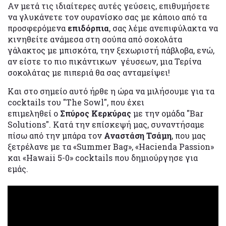
Αν μετά τις ιδιαίτερες αυτές γεύσεις, επιθυμήσετε
να γλυκάνετε τον ουρανίσκο σας με κάποιο από τα
προσφερόμενα
επιδόρπια
, σας λέμε ανεπιφύλακτα να
κινηθείτε ανάμεσα στη σούπα από σοκολάτα
γάλακτος με μπισκότα, την ξεχωριστή πάβλοβα, ενώ,
αν είστε το πιο πικάντικων γέυσεων, μια Τερίνα
σοκολάτας με πιπεριά θα σας ανταμείψει!
Και στο σημείο αυτό ήρθε η ώρα να μιλήσουμε για τα
cocktails του "The Sowl", που έχει
επιμεληθεί ο
Σπύρος Κερκύρας
με την ομάδα "Bar
Solutions". Κατά την επίσκεψή μας, συναντήσαμε
πίσω από την μπάρα τον
Αναστάση Τσάμη
, που μας
ξετρέλανε με τα «Summer Bag», «Hacienda Passion»
και «Hawaii 5-0» cocktails που δημιούργησε για
εμάς.