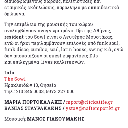
διαμορφωμένους χώρους, πολιτιστικές και
εταιρικές εκδηλώσεις, παράλληλα με εκπαιδευτικά
δρώμενα.
Την επιμέλεια της μουσικής του χώρου
αναλαμβάνουν αναγνωρισμένοι Djs της Αθήνας,
resident
του Sowl είναι ο Λευτέρης Μουστάκας,
ενώ οι ήχοι περιλαμβάνουν επιλογές από funk soul,
funk disco, cumbia, soul, latin house, swing κ.ά., ενώ
δεν απουσιάζουν οι guest εμφανίσεις DJs
και επιλεγμένα lives καλλιτεχνών.
Ιnfo
The Sowl
Ηρακλειδών 10, Θησείο
Tηλ.: 210 345 0003, 6973 227 000
ΜΑΡΙΑ ΠΟΡΤΟΚΑΛΑΚΗ /
mport@clickatife.gr
ΒΑΝΙΑΣ ΣΤΑΥΡΑΚΑΚΗΣ /
ystav@naftemporiki.gr
Μουσική:
ΜΑΝΟΣ ΓΙΑΚΟΥΜΑΚΗΣ