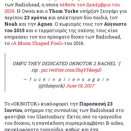
των Radiohead, η οποία
πέθανε τον Δεκέμβριο του
2016
. Η Owen και ο
Thom Yorke
υπήρξαν ζευγάρι για
περίπου
23 χρόνια
και απέκτησαν δύο παιδιά, τον
Noah
και την
Agnes
. Ο χωρισμός τους τον
Αύγουστο
του 2015
και ο τερματισμός της σχέσης τους είχε
επηρεάσει τον πιο πρόσφατο δίσκο των Radiohead,
το
«A Moon Shaped Pool»
του 2016.
OMFG THEY DEDICATED OKNOTOK 2 RACHEL :'(
rip .
pic.twitter.com/lhqVf4sepD
— ｆｕｃｋｉｎ ａｌｉｅｎｓ ａｇａｉｎ
(@thmyork)
June 19, 2017
Το «ΟΚΝΟΤΟΚ» κυκλοφορεί την
Παρασκευή 23
Ιουνίου
, ανήμερα της συναυλίας των Radiohead στο
φεστιβάλ του Glastonbury. Εκτός από τα τραγούδια
του δίσκου, η επανέκδοση συμπεριλαμβάνει B-sides,
ακυκλοφόρητα τραγούδια, καθώς και ένα