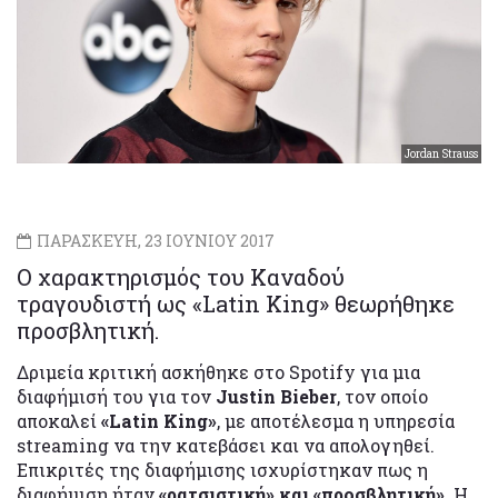
Jordan Strauss
ΠΑΡΑΣΚΕΥΗ, 23 ΙΟΥΝΙΟΥ 2017
Ο χαρακτηρισμός του Καναδού
τραγουδιστή ως «Latin King» θεωρήθηκε
προσβλητική.
Δριμεία κριτική ασκήθηκε στο Spotify για μια
διαφήμισή του για τον
Justin Bieber
, τον οποίο
αποκαλεί
«Latin King»
, με αποτέλεσμα η υπηρεσία
streaming να την κατεβάσει και να απολογηθεί.
Επικριτές της διαφήμισης ισχυρίστηκαν πως η
διαφήμιση ήταν
«ρατσιστική» και «προσβλητική»
. Η