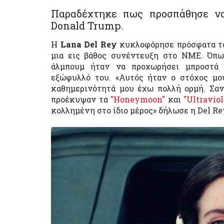
Παραδέχτηκε πως προσπάθησε να
Donald Trump.
Η
Lana Del Rey
κυκλοφόρησε πρόσφατα το
μια εις βάθος συνέντευξη στο ΝΜΕ. Όπω
άλμπουμ ήταν να προχωρήσει μπροστά 
εξώφυλλό του. «Αυτός ήταν ο στόχος μο
καθημερινότητά μου έχω πολλή ορμή. Σαν
προέκυψαν τα
"Honeymoon"
και
"Ultravio
κολλημένη στο ίδιο μέρος» δήλωσε η Del Re