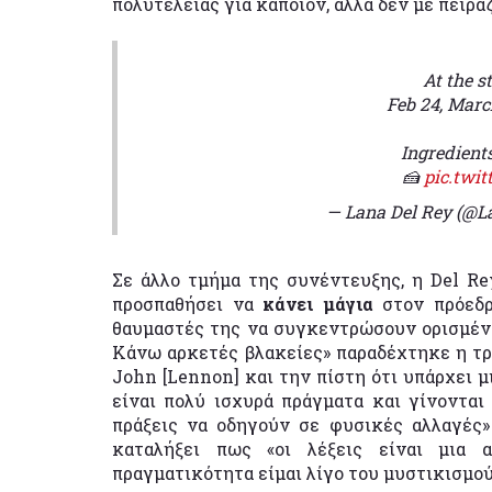
πολυτελείας
για κάποιον, αλλά δεν με πειρά
At the s
Feb 24, Marc
Ingredient
🍰
pic.twi
— Lana Del Rey (@L
Σε άλλο τμήμα της συνέντευξης, η Del Re
προσπαθήσει να
κάνει μάγια
στον πρόε
θαυμαστές της να συγκεντρώσουν ορισμένα 
Κάνω αρκετές βλακείες» παραδέχτηκε η τρ
John [Lennon] και την πίστη ότι υπάρχει 
είναι πολύ ισχυρά πράγματα και γίνονται λ
πράξεις να οδηγούν σε φυσικές αλλαγές»
καταλήξει πως «οι λέξεις είναι μια
πραγματικότητα είμαι λίγο του μυστικισμού