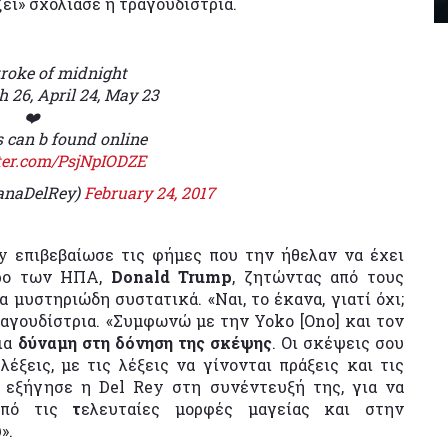
ζει» σχολίασε η τραγουδίστρια.
troke of midnight
h 26, April 24, May 23
❤️
s can b found online
tter.com/PsjNpIODZE
anaDelRey)
February 24, 2017
y επιβεβαίωσε τις φήμες που την ήθελαν να έχει
δρο των ΗΠΑ,
Donald Trump
, ζητώντας από τους
μυστηριώδη συστατικά. «Ναι, το έκανα, γιατί όχι;
αγουδίστρια. «Συμφωνώ με την Yoko [Ono] και τον
μια
δύναμη στη δόνηση της σκέψης
. Οι σκέψεις σου
έξεις, με τις λέξεις να γίνονται πράξεις και τις
 εξήγησε η Del Rey στη συνέντευξή της, για να
 από τις
τ
ελευταίες μορφές μαγείας και στην
».