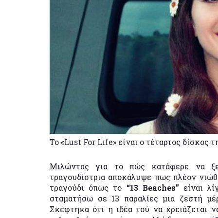
To «Lust For Life» είναι ο τέταρτος δίσκος τ
Μιλώντας για το πώς κατάφερε να ξε
τραγουδίστρια αποκάλυψε πως πλέον νιώθε
τραγούδι όπως το
“13 Beaches”
είναι λί
σταματήσω σε 13 παραλίες μια ζεστή μέ
Σκέφτηκα ότι η ιδέα τού να χρειάζεται ν