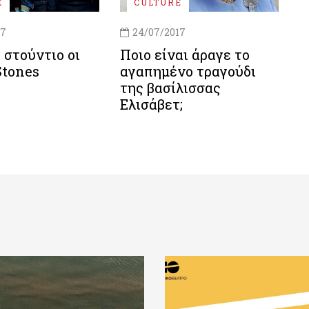
E
CULTURE
17
24/07/2017
 στούντιο οι
Ποιο είναι άραγε το
Stones
αγαπημένο τραγούδι
της βασίλισσας
Ελισάβετ;