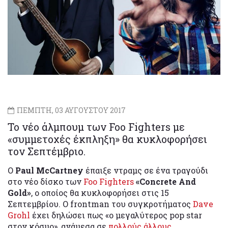
ΠΕΜΠΤΗ, 03 ΑΥΓΟΥΣΤΟΥ 2017
Το νέο άλμπουμ των Foo Fighters με
«συμμετοχές έκπληξη» θα κυκλοφορήσει
τον Σεπτέμβριο.
Ο
Paul McCartney
έπαιξε ντραμς σε ένα τραγούδι
στο νέο δίσκο των
Foo Fighters
«Concrete And
Gold»
, ο οποίος θα κυκλοφορήσει στις 15
Σεπτεμβρίου. Ο frontman του συγκροτήματος
Dave
Grohl
έχει δηλώσει πως «ο μεγαλύτερος pop star
στον κόσμο», ανάμεσα σε
πολλούς άλλους
,