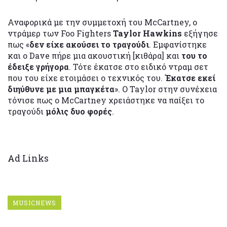
Αναφορικά με την συμμετοχή του McCartney, ο
ντράμερ των Foo Fighters
Taylor Hawkins
εξήγησε
πως «
δεν είχε ακούσει το τραγούδι
. Εμφανίστηκε
και ο Dave πήρε μια ακουστική [κιθάρα] και
του το
έδειξε γρήγορα
. Τότε έκατσε στο ειδικό ντραμ σετ
που του είχε ετοιμάσει ο τεχνικός του.
Έκατσε εκεί
διηύθυνε με μια μπαγκέτα
». Ο Taylor στην συνέχεια
τόνισε πως ο McCartney χρειάστηκε να παίξει το
τραγούδι
μόλις δυο φορές
.
Ad Links
MUSICNEWS