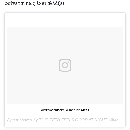
φαίνεται πως έχει αλλάξει.
Mormorando Magnificenza
A post shared by THIS FEED FEELS GOOD AT NIGHT (@danielecavalli) on