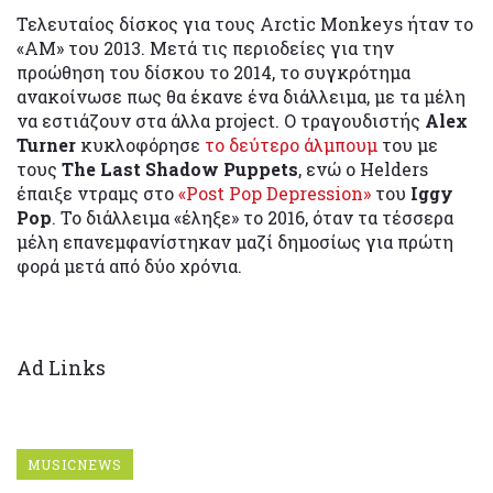
Τελευταίος δίσκος για τους Arctic Monkeys ήταν το
«ΑΜ» του 2013. Μετά τις περιοδείες για την
προώθηση του δίσκου το 2014, το συγκρότημα
ανακοίνωσε πως θα έκανε ένα διάλλειμα, με τα μέλη
να εστιάζουν στα άλλα project. Ο τραγουδιστής
Alex
Turner
κυκλοφόρησε
το δεύτερο άλμπουμ
του με
τους
The Last Shadow Puppets
, ενώ ο Helders
έπαιξε ντραμς στο
«Post Pop Depression»
του
Iggy
Pop
. Το διάλλειμα «έληξε» το 2016, όταν τα τέσσερα
μέλη επανεμφανίστηκαν μαζί δημοσίως για πρώτη
φορά μετά από δύο χρόνια.
Ad Links
MUSICNEWS