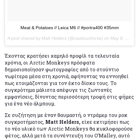
Meat & Potatoes // Leica M6 // #portra400 #35mm
A post shared by Matt Helders (@cautioushorse) on
May 8, 2017 at 8:14pm PDT
Έχοντας κρατήσει χαμηλό προφίλ τα τελευταία
χρόνια, οι Arctic Monkeys πρόσφατα
δημοσιοποίησαν φωτογραφίες από το στούντιο
νωρίτερα μέσα στη χρονιά, αφήνοντας να εννοηθεί
πως ετοιμάζονται για τον έκτο δίσκο τους. Το
συγκρότημα μάλιστα απέφυγε τις ζωντανές
εμφανίσεις, δίνοντας περισσότερη τροφή στις φήμες
για ένα νέο άλμπουμ.
Σε συζήτηση με έναν θαυμαστή, ο ντράμερ του ροκ
συγκροτήματος,
Matt Helders,
είχε εκτιμήσει πως
το νέο υλικό των Arctic Monkeys θα κυκλοφορούσε
φέτος, αλλά μετά τα συνέντευξη του O’Malley, αυτό