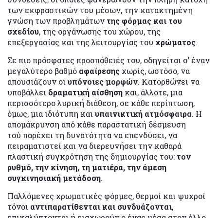
των εκφραστικών του μέσων, την κατακτημένη
γνώση των προβλημάτων
της φόρμας και του
σχεδίου
, της οργάνωσης του χώρου, της
επεξεργασίας και της λειτουργίας του
χρώματος
.
Σε πιο πρόσφατες προσπάθειές του, οδηγείται σ’ έναν
μεγαλύτερο βαθμό
αφαίρεσης
χωρίς, ωστόσο, να
απουσιάζουν οι
υπόνοιες μορφών
. Κατορθώνει να
υποβάλλει
δραματική αίσθηση
και, άλλοτε, μια
περισσότερο λυρική διάθεση, σε κάθε περίπτωση,
όμως, μια ιδιότυπη και
υπαινικτική ατμόσφαιρα
. Η
απομάκρυνση από κάθε παραστατική δέσμευση
τού παρέχει τη δυνατότητα να επενδύσει, να
πειραματιστεί και να διερευνήσει την καθαρά
πλαστική συγκρότηση της δημιουργίας του:
τον
ρυθμό, την κίνηση, τη ματιέρα, την άμεση
συγκινησιακή μετάδοση
.
Παλλόμενες χρωματικές φόρμες, θερμοί και ψυχροί
τόνοι
αντιπαρατίθενται και συνδυάζονται
,
επικαλύπτονται ή εισχωρούν ο ένας μέσα στον άλλο,