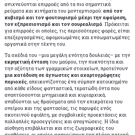
ανιχνεύονται επιρροές από τα πιο σημαντικά
ρεύματα και κινήματα του μοντερνισμού:
από τον
κυβισμό και τον φουτουρισμό μέχρι την αφαίρεση,
τον εξπρεσιονισμό και τον σουρεαλισμό
. Πρόκειται
για επιρροές οι οποίες, τις περισσότερες φορές, είναι
επεξεργασμένες, αφομοιωμένες και ενσωματωμένες
οργανικά στην τέχνη του.
Τα σχέδιά του –μια μεγάλη ενότητα δουλειάς– με την
εκρηκτική ένταση
του μαύρου, την πυκνότητα και
την οξύτητα των γραμμικών στοιχείων, προτείνουν
μια κατάδυση σε άγνωστες και αχαρτογράφητες
περιοχές
, απεικονίζοντας ένα σύμπαν κατοικημένο
από κάθε είδους φανταστικά, τερατώδη όντα που
αναπτύσσονται μνημειακά και κυριαρχικά,
αναδύονται ως θραύσματα από την επικράτεια του
ονείρου και της φαντασίας, τις παρυφές ενός
σκοτεινού εφιάλτη, με συμβολικές προεκτάσεις και
πολλαπλές προσεγγίσεις και αναγνώσεις. Η ίδια
αίσθηση επιβάλλεται και στις ζωγραφικές του
συνθέσεις, οι οποίες φανερώνουν την πλήρη κατοχή