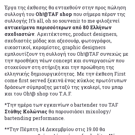
Έργα της έκθεσης θα ενταχθούν στην προς πώληση
συλλογή του
Oh!@TAF shop
που σήμερα πέραν της
συλλογής It’s all, oh so souvenir to me φιλοξενεί
αντικείμενα περισσότερων από 80 Ελλήνων
σχεδιαστών
. Αρχιτέκτονες, product designers,
σχεδιαστές μόδας και αξεσουάρ, φωτογράφοι,
εικαστικοί, κεραμίστες, graphic designers
εμπλουτίζουν τη συλλογή του Oh!@TAF συνεχώς με
την προσθήκη νέων concept και συνεργασιών που
στοχεύουν στη στήριξη και την προώθηση της
ελληνικής δημιουργικότητας. Με την έκθεση First
come first served ξεκινά ένας κύκλος πρωτότυπων
δράσεων σύμπραξης μεταξύ της γκαλερί, του μπαρ
και του Oh!@ shop του T.A.F.
*Την ημέρα των εγκαινίων ο bartender του TAF
Στάθης Κολώνιας
θα παρουσιάσει mixology/
bartending performance.
**Την Πέμπτη 14 Δεκεμβρίου στις 19.00 θα