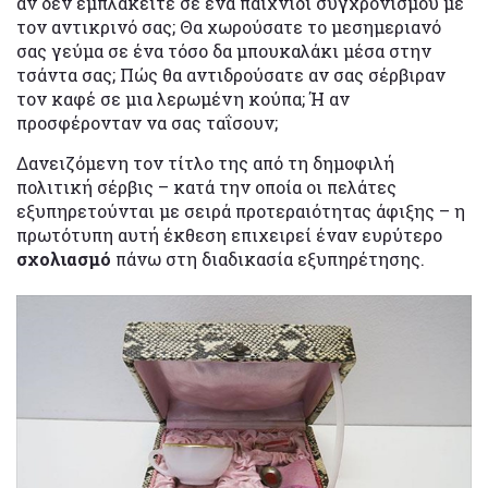
αν δεν εμπλακείτε σε ένα παιχνίδι συγχρονισμού με
τον αντικρινό σας; Θα χωρούσατε το μεσημεριανό
σας γεύμα σε ένα τόσο δα μπουκαλάκι μέσα στην
τσάντα σας; Πώς θα αντιδρούσατε αν σας σέρβιραν
τον καφέ σε μια λερωμένη κούπα; Ή αν
προσφέρονταν να σας ταΐσουν;
Δανειζόμενη τον τίτλο της από τη δημοφιλή
πολιτική σέρβις – κατά την οποία οι πελάτες
εξυπηρετούνται με σειρά προτεραιότητας άφιξης – η
πρωτότυπη αυτή έκθεση επιχειρεί έναν ευρύτερο
σχολιασμό
πάνω στη διαδικασία εξυπηρέτησης.