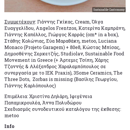
Sustainable Gastronomy
Συμμετέχουν
: Γιάννης Γκίκας, Cream, Όλγα
Ευαγγελίδου, Angelos Frentzos, Κατερίνα Καμπράνη,
Γιάννης Καπέλλος, Γιώργος Καρράς (om* in a box),
Στάθης Κολώνιας, Εύα Μαραθάκη, metoo, Luciana
Monaco (Projeto Garagem) + 80e8, Κώστας Μπίσας,
Δημοσθένης Σερκετζής, Studiolav, Sustainable Food
Movement in Greece (+ Άρτεμις Τσίπη, Χάρης
Τζαννής & Αλέξανδρος Χαραλαμπόπουλος σε
συνεργασία με το ΙΕΚ Praxis), 3Some Ceramics, The
Three Dots, Zorbas is missing (Βασίλης Γεωργίου,
Γιάννης Καρλόπουλος)
Επιμέλεια: Χριστίνα Δηλάρη, Ιφιγένεια
Παπαμικρουλέα, Άννα Πολυδώρου
Σχεδιασμός συνοδευτικού καταλόγου της έκθεσης:
metoo
Info