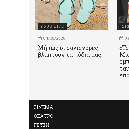
YOUR LIFE
ΣΙ
04/08/2026
03
Μήπως οι σαγιονάρες
«Το
βλάπτουν τα πόδια μας;
Mια
εμπ
ται
επο
ΣΙΝΕΜΑ
ΘΕΑΤΡΟ
ΓΕΥΣΗ