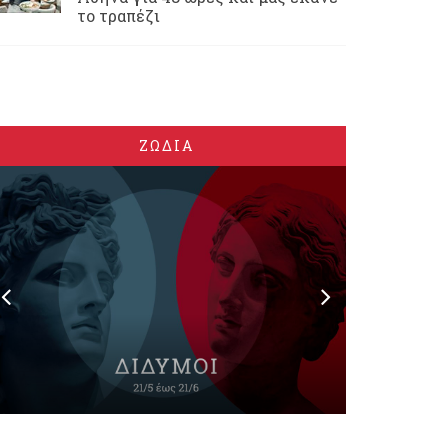
το τραπέζι
ΖΩΔΙΑ