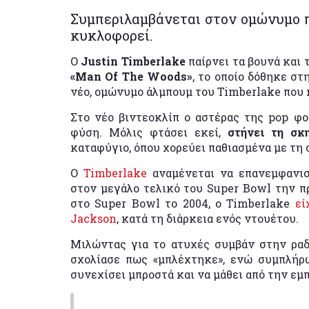
Συμπεριλαμβάνεται στον ομώνυμο π
κυκλοφορεί.
Ο
Justin Timberlake
παίρνει τα βουνά και 
«Man Of The Woods»
, το οποίο δόθηκε στ
νέο, ομώνυμο άλμπουμ του Timberlake που
Στο νέο βιντεοκλίπ ο αστέρας της pop φ
φύση. Μόλις φτάσει εκεί,
στήνει τη σ
καταφύγιο, όπου χορεύει παθιασμένα με τη 
Ο
Timberlake
αναμένεται να επανεμφανισ
στον μεγάλο τελικό του Super Bowl την 
στο Super Bowl το 2004, ο Timberlake
εί
Jackson
, κατά τη διάρκεια ενός ντουέτου.
Μιλώντας για το ατυχές συμβάν στην ρα
σχολίασε πως «μπλέχτηκε», ενώ συμπλήρω
συνεχίσει μπροστά
και να μάθει από την εμπ