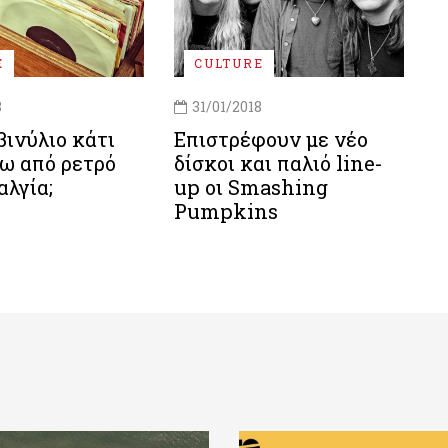
E
CULTURE
8
31/01/2018
 βινύλιο κάτι
Επιστρέφουν με νέο
ω από ρετρό
δίσκοι και παλιό line-
αλγία;
up οι Smashing
Pumpkins