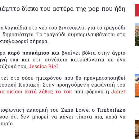
έμπτο δίσκο του αστέρα της pop που ήδη
τα λαγκάδια στο νέο του βιντεοκλίπ για το τραγούδι
η δημοσιότητα. Το τραγούδι συμπεριλαμβάνεται στο
 κυκλοφορεί σήμερα.
ορά
καρό πουκάμισο
και βγαίνει βόλτα στην άγρια
κηνή του
και στη συνέχεια κατευθύνεται σε ένα
σύζυγό του,
Jessica Biel
.
τεί στο σόου ημιχρόνου που θα πραγματοποιηθεί
προσεχή Κυριακή. Στην προηγούμενη εμφάνισή του
χε σκίσει κατά λάθος το τοπ
που φόραγε η
Janet
διοφωνική εκπομπή του Zane Lowe, o Timberlake
σε ότι δεν μπορεί να κάνει τίποτα πια, παρά να
ειρία.