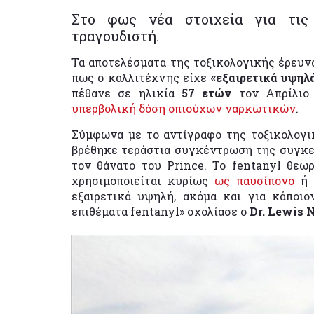
Στο φως νέα στοιχεία για τις
τραγουδιστή.
Τα αποτελέσματα της τοξικολογικής έρευν
πως ο καλλιτέχνης είχε
«εξαιρετικά υψηλ
πέθανε σε ηλικία
57 ετών
τον Απρίλιο
υπερβολική δόση οπιούχων ναρκωτικών
.
Σύμφωνα με το αντίγραφο της τοξικολογ
βρέθηκε τεράστια συγκέντρωση της συγκεκ
τον θάνατο του Prince. Το fentanyl θεω
χρησιμοποιείται κυρίως
ως παυσίπονο
ή γ
εξαιρετικά υψηλή, ακόμα και για κάποι
επιθέματα fentanyl» σχολίασε ο
Dr. Lewis 