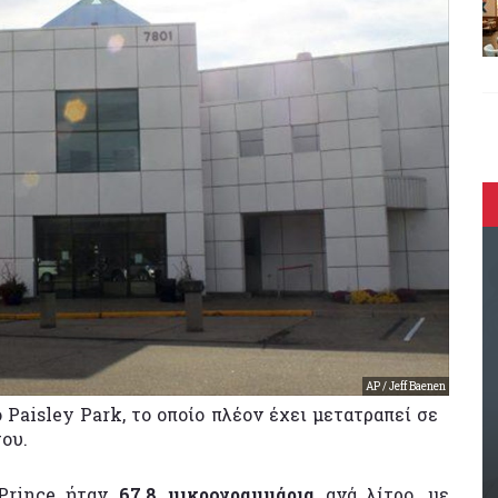
AP / Jeff Baenen
 Paisley Park, το οποίο πλέον έχει μετατραπεί σε
ου.
 Prince ήταν
67,8 μικρογραμμάρια
ανά λίτρο, με