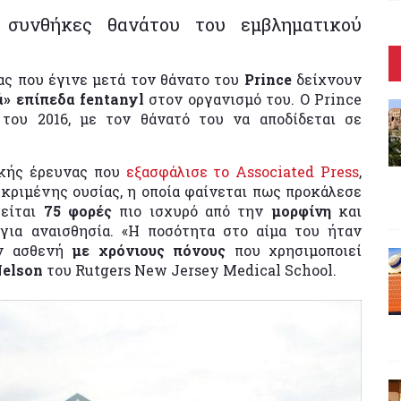
 συνθήκες θανάτου του εμβληματικού
ας που έγινε μετά τον θάνατο του
Prince
δείχνουν
ά» επίπεδα fentanyl
στον οργανισμό του. Ο Prince
 του 2016, με τον θάνατό του να αποδίδεται σε
ικής έρευνας που
εξασφάλισε το Associated Press
,
ριμένης ουσίας, η οποία φαίνεται πως προκάλεσε
ρείται
75 φορές
πιο ισχυρό από την
μορφίνη
και
ια αναισθησία. «Η ποσότητα στο αίμα του ήταν
ον ασθενή
με χρόνιους πόνους
που χρησιμοποιεί
Nelson
του Rutgers New Jersey Medical School.