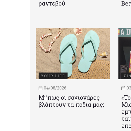
ραντεβού
Be
YOUR LIFE
ΣΙ
04/08/2026
03
Μήπως οι σαγιονάρες
«Το
βλάπτουν τα πόδια μας;
Mια
εμπ
ται
επο