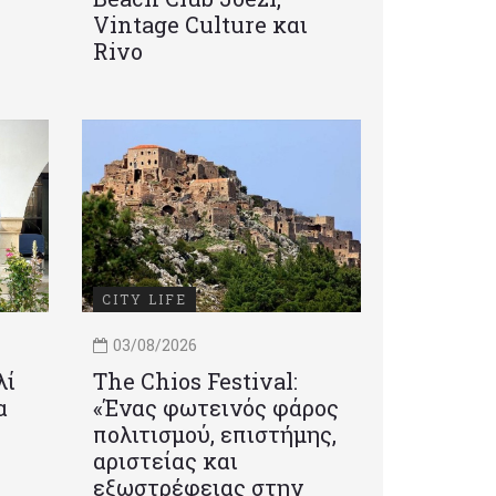
Vintage Culture και
Rivo
CITY LIFE
03/08/2026
λί
Τhe Chios Festival:
α
«Ένας φωτεινός φάρος
πολιτισμού, επιστήμης,
αριστείας και
εξωστρέφειας στην