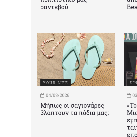
ραντεβού
Be
YOUR LIFE
ΣΙ
04/08/2026
03
Μήπως οι σαγιονάρες
«Το
βλάπτουν τα πόδια μας;
Mια
εμπ
ται
επο