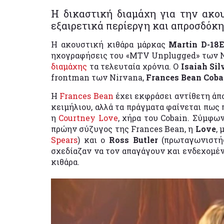
Η δικαστική διαμάχη για την ακο
εξαιρετικά περίεργη και απροσδόκη
Η ακουστική κιθάρα μάρκας
Martin D-18E
ηχογραφήσεις του «MTV Unplugged» των N
διαμάχης
τα τελευταία χρόνια. Ο
Isaiah Si
frontman των Nirvana,
Frances Bean Coba
Η
Frances Bean
έχει εκφράσει αντίθετη άπ
κειμήλιου, αλλά τα πράγματα φαίνεται πως
η
Courtney Love
, χήρα του Cobain. Σύμφων
πρώην σύζυγος της Frances Bean, η
Love
, 
Spears
) και ο
Ross Butler
(πρωταγωνιστής
σχεδίαζαν να τον απαγάγουν
και ενδεχομέν
κιθάρα.