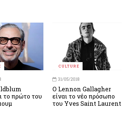
E
CULTURE
8
31/05/2018
oldblum
Ο Lennon Gallagher
ι το πρώτο του
είναι το νέο πρόσωπο
πουμ
του Yves Saint Laurent