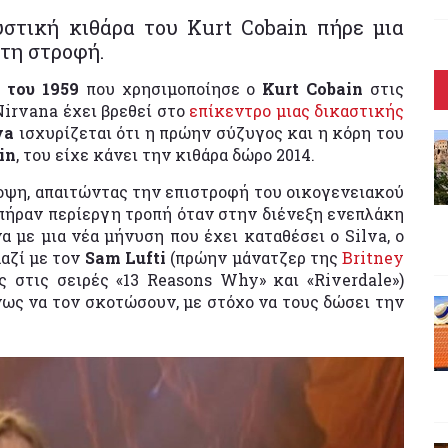
υστική κιθάρα του Kurt Cobain πήρε μια
τη στροφή.
 του 1959
που χρησιμοποίησε ο
Kurt Cobain
στις
irvana έχει βρεθεί στο
επίκεντρο μιας δικαστικής
lva
ισχυρίζεται ότι η πρώην σύζυγος και η κόρη του
in
, του είχε κάνει την κιθάρα δώρο 2014.
οψη, απαιτώντας την επιστροφή του οικογενειακού
 πήραν περίεργη τροπή όταν στην διένεξη ενεπλάκη
α με μια νέα μήνυση που έχει καταθέσει ο Silva, ο
μαζί με τον
Sam Lufti
(πρώην μάνατζερ της
Britney
 στις σειρές «13 Reasons Why» και «Riverdale»)
ως να τον σκοτώσουν, με στόχο να τους δώσει την