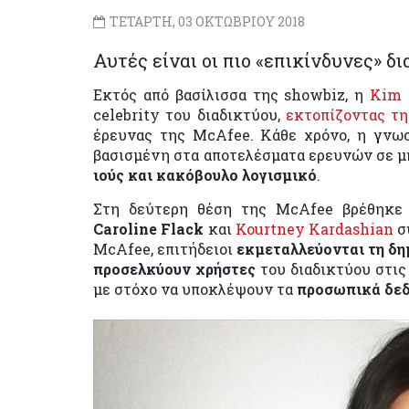
ΤΕΤΑΡΤΗ, 03 ΟΚΤΩΒΡΙΟΥ 2018
Αυτές είναι οι πιο «επικίνδυνες» δ
Εκτός από βασίλισσα της showbiz, η
Kim 
celebrity του διαδικτύου,
εκτοπίζοντας τη
έρευνας της McAfee. Κάθε χρόνο, η γνωσ
βασισμένη στα αποτελέσματα ερευνών σε μ
ιούς και κακόβουλο λογισμικό
.
Στη δεύτερη θέση της McAfee βρέθηκε
Caroline Flack
και
Kourtney Kardashian
σ
McAfee, επιτήδειοι
εκμεταλλεύονται τη δ
προσελκύουν χρήστες
του διαδικτύου στις
με στόχο να υποκλέψουν τα
προσωπικά δεδ