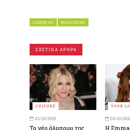
CINENEWS
MUSICNEWS
ΣΧΕΤΙΚΑ ΑΡΘΡΑ
CULTURE
YOUR LI
03/10/2018
03/10/201
Το νέο άλμπουμ της
Η Emma 