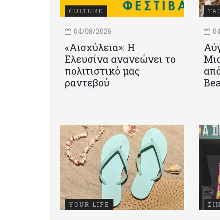
CULTURE
ΤΑ
04/08/2026
04
«Αισχύλεια»: Η
Αύγ
Ελευσίνα ανανεώνει το
Μια
πολιτιστικό μας
από
ραντεβού
Be
YOUR LIFE
ΣΙ