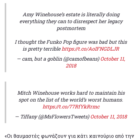
Amy Winehouse’s estate is literally doing
everything they can to disrespect her legacy
postmortem
I thought the Funko Pop figure was bad but this
is pretty terrible
https://t.co/AoIFNGDLJR
— cam, but a goblin (@camofbeans)
October 11,
2018
Mitch Winehouse works hard to maintain his
spot on the list of the world’s worst humans.
https://t.co/77RfYkRrmc
— Tiffany (@MsFlowersTweets)
October 11, 2018
«Οι θαυμαστές
φωνάζουν για κάτι καινούριο από την