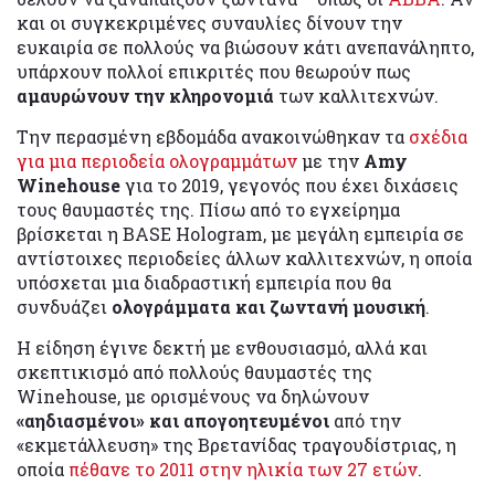
και οι συγκεκριμένες συναυλίες δίνουν την
ευκαιρία σε πολλούς να βιώσουν κάτι ανεπανάληπτο,
υπάρχουν πολλοί επικριτές που θεωρούν πως
αμαυρώνουν την κληρονομιά
των καλλιτεχνών.
Την περασμένη εβδομάδα ανακοινώθηκαν τα
σχέδια
για μια περιοδεία ολογραμμάτων
με την
Amy
Winehouse
για το 2019, γεγονός που έχει διχάσεις
τους θαυμαστές της. Πίσω από το εγχείρημα
βρίσκεται η BASE Hologram, με μεγάλη εμπειρία σε
αντίστοιχες περιοδείες άλλων καλλιτεχνών, η οποία
υπόσχεται μια διαδραστική εμπειρία που θα
συνδυάζει
ολογράμματα και ζωντανή μουσική
.
Η είδηση έγινε δεκτή με ενθουσιασμό, αλλά και
σκεπτικισμό από πολλούς θαυμαστές της
Winehouse, με ορισμένους να δηλώνουν
«αηδιασμένοι» και απογοητευμένοι
από την
«εκμετάλλευση» της Βρετανίδας τραγουδίστριας, η
οποία
πέθανε το 2011 στην ηλικία των 27 ετών
.