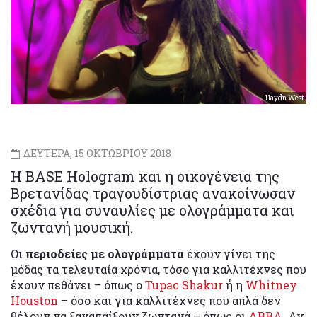
Haydn West
ΔΕΥΤΕΡΑ, 15 ΟΚΤΩΒΡΙΟΥ 2018
Η BASE Hologram και η οικογένεια της
Βρετανίδας τραγουδίστριας ανακοίνωσαν
σχέδια για συναυλίες με ολογράμματα και
ζωντανή μουσική.
Οι
περιοδείες με ολογράμματα
έχουν γίνει της
μόδας τα τελευταία χρόνια, τόσο για καλλιτέχνες που
έχουν πεθάνει – όπως ο
Tupac Shakur
ή η
Whitney
Houston
– όσο και για καλλιτέχνες που απλά δεν
θέλουν να ξαναπαίξουν ζωντανά – όπως οι
ABBA
. Αν