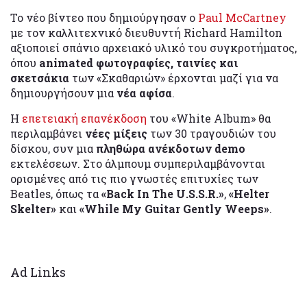
Το νέο βίντεο που δημιούργησαν ο
Paul McCartney
με τον καλλιτεχνικό διευθυντή Richard Hamilton
αξιοποιεί σπάνιο αρχειακό υλικό του συγκροτήματος,
όπου
animated φωτογραφίες, ταινίες και
σκετσάκια
των «Σκαθαριών» έρχονται μαζί για να
δημιουργήσουν μια
νέα αφίσα
.
Η
επετειακή επανέκδοση
του «White Album» θα
περιλαμβάνει
νέες μίξεις
των 30 τραγουδιών του
δίσκου, συν μια
πληθώρα ανέκδοτων demo
εκτελέσεων. Στο άλμπουμ συμπεριλαμβάνονται
ορισμένες από τις πιο γνωστές επιτυχίες των
Beatles, όπως τα
«Back In The U.S.S.R.»
,
«Helter
Skelter»
και
«While My Guitar Gently Weeps»
.
Ad Links