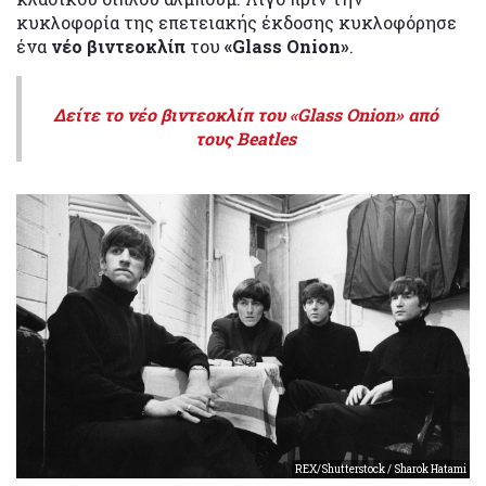
κυκλοφορία της επετειακής έκδοσης κυκλοφόρησε
ένα
νέο βιντεοκλίπ
του
«Glass Onion»
.
Δείτε το νέο βιντεοκλίπ του «Glass Onion» από
τους Beatles
REX/Shutterstock / Sharok Hatami