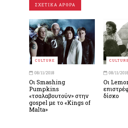
ΣΧΕΤΙΚΑ ΑΡΘΡΑ
CULTURE
CULTUR
08/11/2018
08/11/201
Oι Smashing
Οι Lemo
Pumpkins
επιστρέφ
«τσαλαβουτούν» στην
δίσκο
gospel με το «Kings of
Malta»