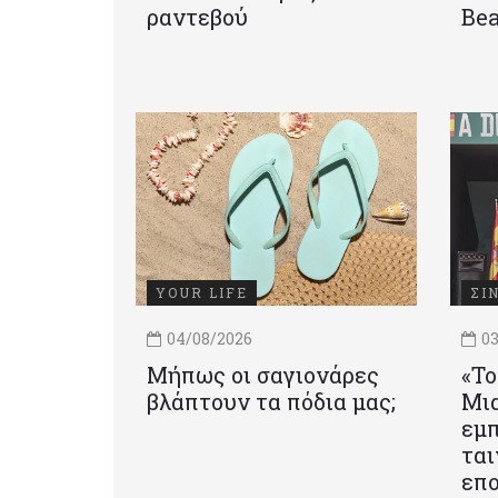
ραντεβού
Be
YOUR LIFE
ΣΙ
04/08/2026
03
Μήπως οι σαγιονάρες
«Το
βλάπτουν τα πόδια μας;
Mια
εμπ
ται
επο