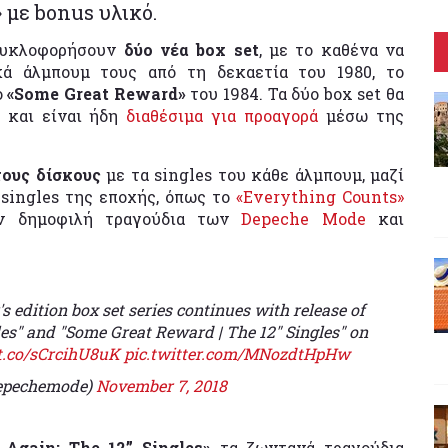
 με bonus υλικό.
κυκλοφορήσουν
δύο νέα box set
, με το καθένα να
κά άλμπουμ τους από τη δεκαετία του 1980, το
ο
«Some Great Reward»
του 1984. Τα δύο box set θα
8
και είναι ήδη
διαθέσιμα για προαγορά
μέσω της
τους δίσκους
με τα singles του κάθε άλμπουμ, μαζί
 singles της εποχής, όπως το
«Everything Counts»
ν δημοφιλή τραγούδια των
Depeche Mode
και
s edition box set series continues with release of
les" and "Some Great Reward | The 12" Singles" on
/t.co/sCrcihU8uK
pic.twitter.com/MNozdtHpHw
epechemode)
November 7, 2018
 Again: The 12” Singles»
τα ζωντανά τραγούδια