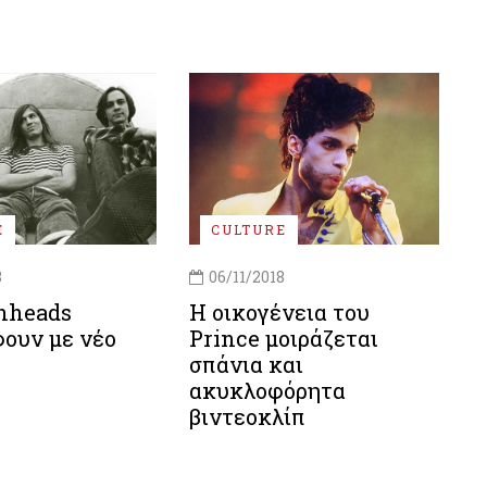
E
CULTURE
8
06/11/2018
nheads
Η οικογένεια του
ουν με νέο
Prince μοιράζεται
σπάνια και
ακυκλοφόρητα
βιντεοκλίπ