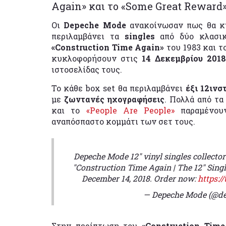
Again» και το «Some Great Reward»
Οι
Depeche Mode
ανακοίνωσαν πως θα 
περιλαμβάνει τα
singles
από δύο κλασι
«Construction Time Again»
του 1983 και τ
κυκλοφορήσουν στις
14 Δεκεμβρίου 201
ιστοσελίδας τους.
Το κάθε box set θα περιλαμβάνει
έξι 12ινσ
με
ζωντανές ηχογραφήσεις
. Πολλά από τα
και το
«People Are People»
παραμένου
αναπόσπαστο κομμάτι των σετ τους.
Depeche Mode 12" vinyl singles collector'
"Construction Time Again | The 12" Sing
December 14, 2018. Order now:
https:/
— Depeche Mode (@d
Στην περίπτωση του
«Construction Time