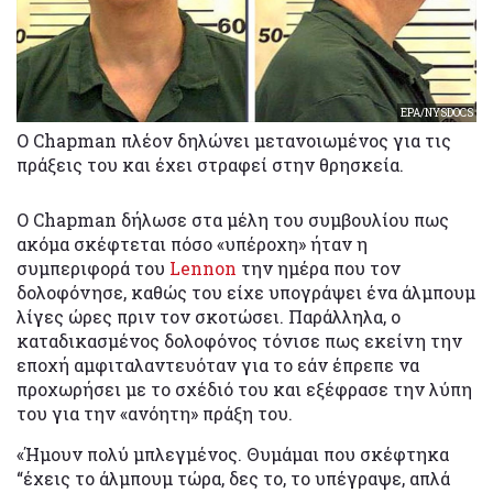
EPA/NYSDOCS
Ο Chapman πλέον δηλώνει μετανοιωμένος για τις
πράξεις του και έχει στραφεί στην θρησκεία.
Ο Chapman δήλωσε στα μέλη του συμβουλίου πως
ακόμα σκέφτεται πόσο «υπέροχη» ήταν η
συμπεριφορά του
Lennon
την ημέρα που τον
δολοφόνησε, καθώς του είχε υπογράψει ένα άλμπουμ
λίγες ώρες πριν τον σκοτώσει. Παράλληλα, ο
καταδικασμένος δολοφόνος τόνισε πως εκείνη την
εποχή αμφιταλαντευόταν για το εάν έπρεπε να
προχωρήσει με το σχέδιό του και εξέφρασε την λύπη
του για την «ανόητη» πράξη του.
«Ήμουν πολύ μπλεγμένος. Θυμάμαι που σκέφτηκα
“έχεις το άλμπουμ τώρα, δες το, το υπέγραψε, απλά