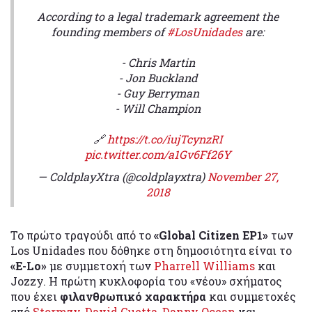
According to a legal trademark agreement the
founding members of
#LosUnidades
are:
- Chris Martin
- Jon Buckland
- Guy Berryman
- Will Champion
🔗
https://t.co/iujTcynzRI
pic.twitter.com/a1Gv6Ff26Y
— ColdplayXtra (@coldplayxtra)
November 27,
2018
Το πρώτο τραγούδι από το
«Global Citizen EP1»
των
Los Unidades που δόθηκε στη δημοσιότητα είναι το
«E-Lo»
με συμμετοχή των
Pharrell Williams
και
Jozzy. Η πρώτη κυκλοφορία του «νέου» σχήματος
που έχει
φιλανθρωπικό χαρακτήρα
και συμμετοχές
από
Stormzy
,
David Guetta
,
Danny Ocean
και