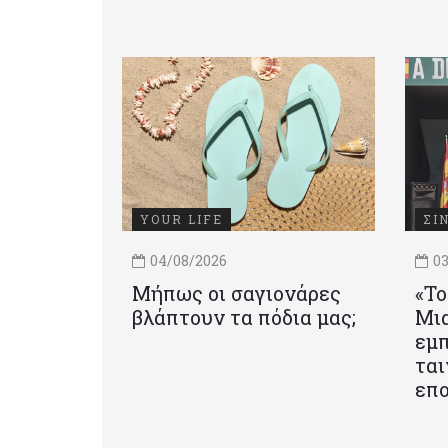
YOUR LIFE
ΣΙ
04/08/2026
03
Μήπως οι σαγιονάρες
«Το
βλάπτουν τα πόδια μας;
Mια
εμπ
ται
επο