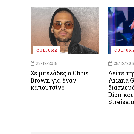
CULTURE
CULTUR
28/12/2018
28/12/201
Σε μπελάδες ο Chris
Δείτε τη
Brown για έναν
Ariana G
καπουτσίνο
διασκευά
Dion και
Streisan