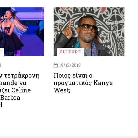
E
CULTURE
8
19/12/2018
ν τετράχρονη
Ποιος είναι ο
rande να
πραγματικός Kanye
ζει Celine
West;
 Barbra
d