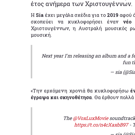
έτος ανήμερα των Χριστουγέννων.
Η
Sia
έχει μεγάλα σχέδια για το
2019
αφού 
σκοπεύει να κυκλοφορήσει έναν
νέο
Χριστουγέννων, η Αυστραλή μουσικός ρ
μουσική.
Next year I'm releasing an album and a fe
fun t
— sia (@Si
«Την ερχόμενη χρονιά θα κυκλοφορήσω
έ
έγραψα και σκηνοθέτησα
. Θα έρθουν πολλ
The
@VoxLuxMovie
soundtrack 
https://t.co/n4cXaxbB97
- 
— sia (@Si