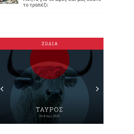
το τραπέζι
ΖΩΔΙΑ