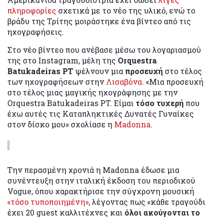
πληροφορίες
σχετικά με το νέο της υλικό, ενώ το
βράδυ της Τρίτης μοιράστηκε ένα βίντεο από τις
ηχογραφήσεις.
Στο νέο βίντεο που ανέβασε μέσω του λογαριασμού
της στο Instagram, μέλη της
Orquestra
Batukadeiras PT
ψέλνουν μια
προσευχή
στο τέλος
των ηχογραφήσεων στην
Λισαβόνα
. «Μια προσευχή
στο τέλος μιας μαγικής ηχογράφησης με την
Orquestra Batukadeiras PT. Είμαι
τόσο τυχερή
που
έχω αυτές τις Καταπληκτικές Δυνατές Γυναίκες
στον δίσκο μου» σχολίασε η
Madonna
.
Την περασμένη χρονιά η Madonna έδωσε μια
συνέντευξη στην ιταλική έκδοση του περιοδικού
Vogue, όπου χαρακτήρισε την σύγχρονη μουσική
«τόσο τυποποιημένη»
, λέγοντας πως «κάθε τραγούδι
έχει 20 guest καλλιτέχνες και
όλοι ακούγονται το