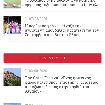
«Ο Αγκαίος στην Ιωλκό»: Ένα ποιητικό
έργο μας ταξιδεύει εκεί που αρχίσαν όλα
07/08/2026
Η παράσταση «Ανα - τίναξε την
ανθισμένη αμυγδαλιά» παρατείνεται τον
Σεπτέμβριο στο Θέατρο Άλσος
ΣΥΝΕΝΤΕΥΞΕΙΣ
03/08/2026
Τhe Chios Festival: «Ένας φωτεινός
φάρος πολιτισμού, επιστήμης, αριστείας
και εξωστρέφειας στην καρδιά του
Αιγαίου»