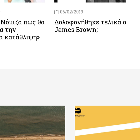
9
06/02/2019
 «Νόμιζα πως θα
Δολοφονήθηκε τελικά ο
α την
James Brown;
α κατάθλιψη»