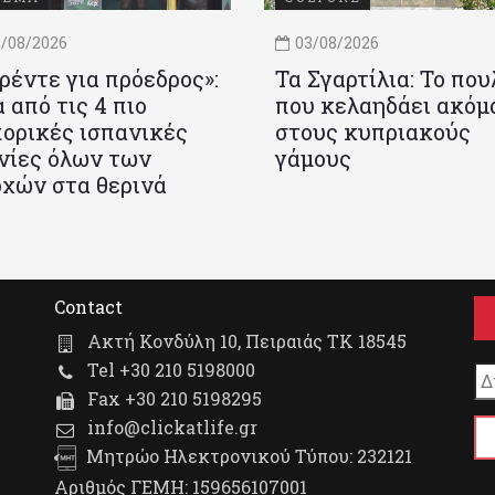
/08/2026
03/08/2026
ρέντε για πρόεδρος»:
Τα Σγαρτίλια: Το που
 από τις 4 πιο
που κελαηδάει ακόμ
ορικές ισπανικές
στους κυπριακούς
νίες όλων των
γάμους
χών στα θερινά
Contact
Ακτή Κονδύλη 10, Πειραιάς ΤΚ 18545
Tel +30 210 5198000
Fax +30 210 5198295
info@clickatlife.gr
Μητρώο Ηλεκτρονικού Τύπου: 232121
Αριθμός ΓΕΜΗ: 159656107001