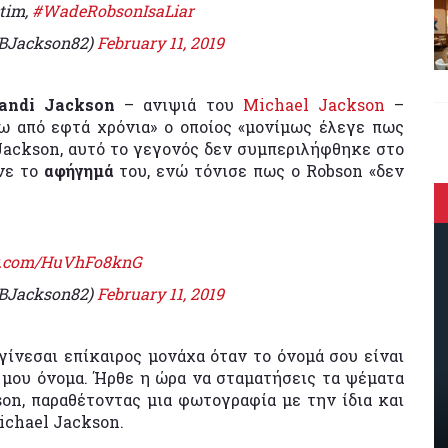
ctim,
#WadeRobsonIsaLiar
@BJackson82)
February 11, 2019
andi Jackson
– ανιψιά του
Michael Jackson
–
ω από εφτά χρόνια» ο οποίος «μονίμως έλεγε πως
 Jackson, αυτό το γεγονός δεν συμπεριλήφθηκε στο
νε το
αφήγημά
του, ενώ τόνισε πως ο Robson «δεν
er.com/HuVhFo8knG
@BJackson82)
February 11, 2019
ίνεσαι επίκαιρος μονάχα όταν το όνομά σου είναι
μου όνομα. Ήρθε η ώρα να σταματήσεις τα ψέματα
on, παραθέτοντας μια φωτογραφία με την ίδια και
ichael Jackson.