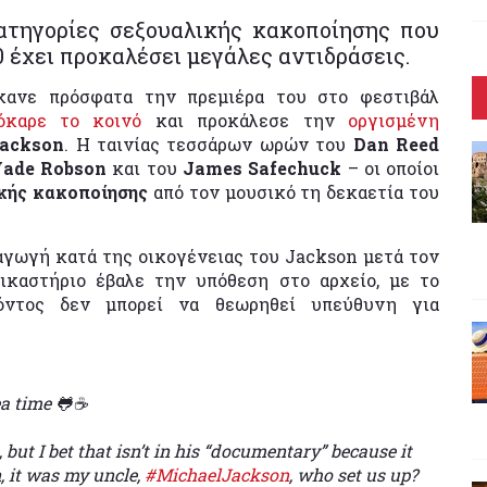
κατηγορίες σεξουαλικής κακοποίησης που
0 έχει προκαλέσει μεγάλες αντιδράσεις.
ανε πρόσφατα την πρεμιέρα του στο φεστιβάλ
όκαρε το κοινό
και προκάλεσε την
οργισμένη
Jackson
. Η ταινίας τεσσάρων ωρών του
Dan Reed
ade Robson
και του
James Safechuck
– οι οποίοι
ικής κακοποίησης
από τον μουσικό τη δεκαετία του
αγωγή κατά της οικογένειας του Jackson μετά τον
ικαστήριο έβαλε την υπόθεση στο αρχείο, με το
όντος δεν μπορεί να θεωρηθεί υπεύθυνη για
a time 🐸☕️
but I bet that isn’t in his “documentary” because it
, it was my uncle,
#MichaelJackson
, who set us up?