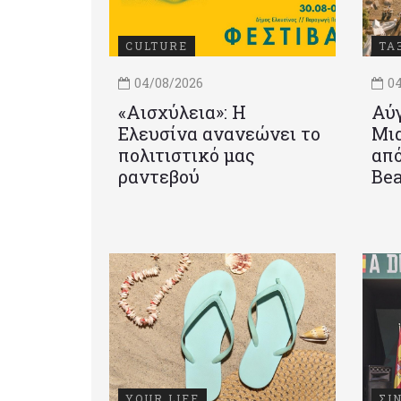
CULTURE
ΤΑ
04/08/2026
04
«Αισχύλεια»: Η
Αύγ
Ελευσίνα ανανεώνει το
Μια
πολιτιστικό μας
από
ραντεβού
Be
YOUR LIFE
ΣΙ