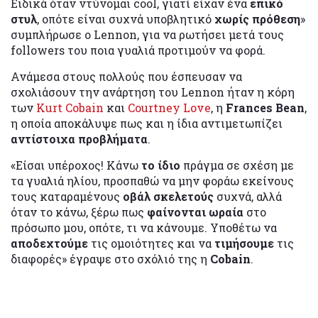
Ειδικά όταν ντύνομαι cool, γιατί είχαν ένα
επικό
στυλ
, οπότε είναι συχνά υποβλητικό
χωρίς πρόθεση
»
συμπλήρωσε ο Lennon, για να ρωτήσει μετά τους
followers του ποια γυαλιά προτιμούν να φορά.
Ανάμεσα στους πολλούς που έσπευσαν να
σχολιάσουν την ανάρτηση του Lennon ήταν η κόρη
των
Kurt Cobain
και
Courtney Love
, η
Frances Bean
,
η οποία αποκάλυψε πως και η ίδια αντιμετωπίζει
αντίστοιχα προβλήματα
.
«Είσαι υπέροχος! Κάνω
το ίδιο
πράγμα σε σχέση με
τα γυαλιά ηλίου, προσπαθώ να μην φοράω εκείνους
τους καταραμένους
οβάλ σκελετούς
συχνά, αλλά
όταν το κάνω, ξέρω πως
φαίνονται ωραία
στο
πρόσωπο μου, οπότε, τι να κάνουμε. Υποθέτω να
αποδεχτούμε
τις ομοιότητες και να
τιμήσουμε
τις
διαφορές» έγραψε στο σχόλιό της η
Cobain
.