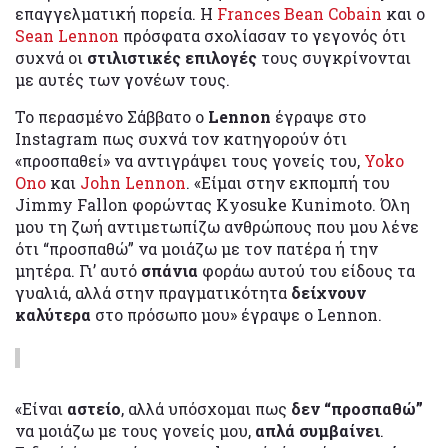
επαγγελματική πορεία. Η
Frances Bean Cobain
και ο
Sean Lennon
πρόσφατα σχολίασαν το γεγονός ότι
συχνά οι
στιλιστικές επιλογές
τους συγκρίνονται
με αυτές των γονέων τους.
Το περασμένο Σάββατο ο
Lennon
έγραψε στο
Instagram πως συχνά τον κατηγορούν ότι
«προσπαθεί» να αντιγράψει τους γονείς του,
Yoko
Ono
και
John Lennon
. «Είμαι στην εκπομπή του
Jimmy Fallon φορώντας Kyosuke Kunimoto. Όλη
μου τη ζωή αντιμετωπίζω ανθρώπους που μου λένε
ότι “προσπαθώ” να μοιάζω με τον πατέρα ή την
μητέρα. Γι’ αυτό
σπάνια
φοράω αυτού του είδους τα
γυαλιά, αλλά στην πραγματικότητα
δείχνουν
καλύτερα
στο πρόσωπο μου» έγραψε ο Lennon.
«Είναι
αστείο
, αλλά υπόσχομαι πως
δεν “προσπαθώ”
να μοιάζω με τους γονείς μου,
απλά συμβαίνει
.