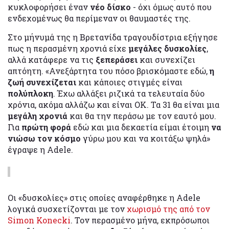
κυκλοφορήσει έναν
νέο δίσκο
- όχι όμως αυτό που
ενδεχομένως θα περίμεναν οι θαυμαστές της.
Στο μήνυμά της η Βρετανίδα τραγουδίστρια εξήγησε
πως η περασμένη χρονιά είχε
μεγάλες δυσκολίες
,
αλλά κατάφερε να τις
ξεπεράσει
και συνεχίζει
απτόητη. «Ανεξάρτητα του πόσο βρισκόμαστε εδώ,
η
ζωή συνεχίζεται
και κάποιες στιγμές είναι
πολύπλοκη
. Έχω αλλάξει ριζικά τα τελευταία δύο
χρόνια, ακόμα αλλάζω και είναι ΟΚ. Τα 31 θα είναι μια
μεγάλη χρονιά
και θα την περάσω με τον εαυτό μου.
Για
πρώτη φορά
εδώ και μια δεκαετία είμαι έτοιμη
να
νιώσω τον κόσμο
γύρω μου και να κοιτάξω ψηλά»
έγραψε η Adele.
Οι «δυσκολίες» στις οποίες αναφέρθηκε η Adele
λογικά συσχετίζονται με τον
χωρισμό της από τον
Simon Konecki
. Τον περασμένο μήνα, εκπρόσωποι