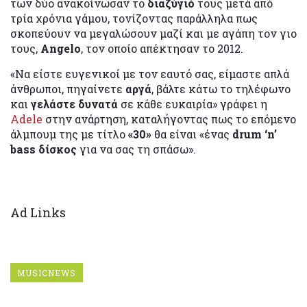
των δύο ανακοίνωσαν το
διαζύγιό
τους μετά από
τρία χρόνια γάμου, τονίζοντας παράλληλα πως
σκοπεύουν να μεγαλώσουν μαζί και με αγάπη τον γιο
τους,
Angelo
, τον οποίο απέκτησαν το 2012.
«Να είστε ευγενικοί με τον εαυτό σας, είμαστε απλά
άνθρωποι, πηγαίνετε
αργά
, βάλτε κάτω το τηλέφωνο
και
γελάστε δυνατά
σε κάθε ευκαιρία» γράφει η
Adele
στην ανάρτηση, καταλήγοντας πως το επόμενο
άλμπουμ της με τίτλο
«30»
θα είναι «ένας
drum ‘n’
bass δίσκος
για να σας τη σπάσω».
Ad Links
MUSICNEWS