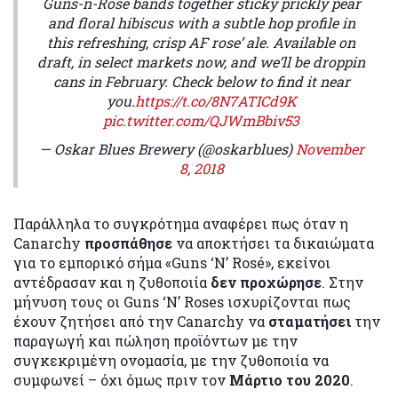
Guns-n-Rose bands together sticky prickly pear
and floral hibiscus with a subtle hop profile in
this refreshing, crisp AF rose’ ale. Available on
draft, in select markets now, and we’ll be droppin
cans in February. Check below to find it near
you.
https://t.co/8N7ATICd9K
pic.twitter.com/QJWmBbiv53
— Oskar Blues Brewery (@oskarblues)
November
8, 2018
Παράλληλα το συγκρότημα αναφέρει πως όταν η
Canarchy
προσπάθησε
να αποκτήσει τα δικαιώματα
για το εμπορικό σήμα «Guns ‘N’ Rosé», εκείνοι
αντέδρασαν και η ζυθοποιία
δεν προχώρησε
. Στην
μήνυση τους οι Guns ‘N’ Roses ισχυρίζονται πως
έχουν ζητήσει από την Canarchy να
σταματήσει
την
παραγωγή και πώληση προϊόντων με την
συγκεκριμένη ονομασία, με την ζυθοποιία να
συμφωνεί – όχι όμως πριν τον
Μάρτιο του 2020
.