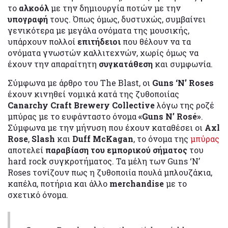
το
αλκοόλ
με την δημιουργία ποτών με την
υπογραφή
τους. Όπως όμως, δυστυχώς, συμβαίνει
γενικότερα με μεγάλα ονόματα της μουσικής,
υπάρχουν πολλοί
επιτήδειοι
που θέλουν να τα
ονόματα γνωστών καλλιτεχνών, χωρίς όμως να
έχουν την απαραίτητη
συγκατάθεση
και συμφωνία.
Σύμφωνα με άρθρο του The Blast, οι
Guns ‘N’ Roses
έχουν κινηθεί νομικά κατά της ζυθοποιίας
Canarchy Craft Brewery Collective
λόγω της ροζέ
μπύρας με το ευφάνταστο όνομα
«Guns N’ Rosé»
.
Σύμφωνα με την μήνυση που έχουν καταθέσει οι
Axl
Rose
,
Slash
και
Duff McKagan
, το όνομα της
μπύρας
αποτελεί
παραβίαση του εμπορικού σήματος
του
hard rock συγκροτήματος. Τα μέλη των Guns ‘N’
Roses τονίζουν πως η ζυθοποιία πουλά μπλουζάκια,
καπέλα, ποτήρια και άλλο
merchandise
με το
σχετικό όνομα.