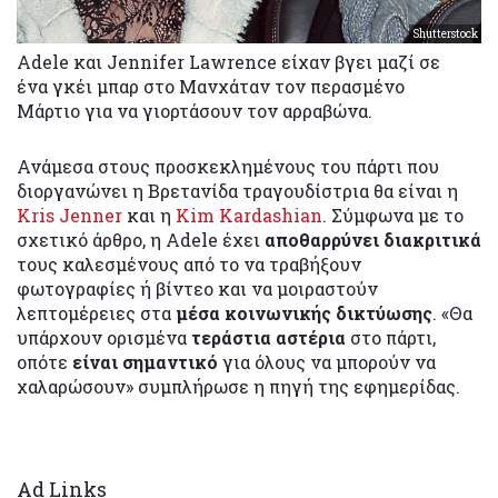
Shutterstock
Adele και Jennifer Lawrence είχαν βγει μαζί σε
ένα γκέι μπαρ στο Μανχάταν τον περασμένο
Μάρτιο για να γιορτάσουν τον αρραβώνα.
Ανάμεσα στους προσκεκλημένους του πάρτι που
διοργανώνει η Βρετανίδα τραγουδίστρια θα είναι η
Kris Jenner
και η
Kim Kardashian
. Σύμφωνα με το
σχετικό άρθρο, η Adele έχει
αποθαρρύνει διακριτικά
τους καλεσμένους από το να τραβήξουν
φωτογραφίες ή βίντεο και να μοιραστούν
λεπτομέρειες στα
μέσα κοινωνικής δικτύωσης
. «Θα
υπάρχουν ορισμένα
τεράστια αστέρια
στο πάρτι,
οπότε
είναι σημαντικό
για όλους να μπορούν να
χαλαρώσουν» συμπλήρωσε η πηγή της εφημερίδας.
Ad Links