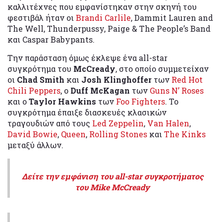
καλλιτέχνες που εμφανίστηκαν στην σκηνή του
φεστιβάλ ήταν οι
Brandi Carlile
, Dammit Lauren and
The Well, Thunderpussy, Paige & The People’s Band
και Caspar Babypants.
Την παράσταση όμως έκλεψε ένα all-star
συγκρότημα του
McCready
, στο οποίο συμμετείχαν
οι
Chad Smith
και
Josh Klinghoffer
των
Red Hot
Chili Peppers
, ο
Duff McKagan
των
Guns N’ Roses
και ο
Taylor Hawkins
των
Foo Fighters
. Το
συγκρότημα έπαιξε διασκευές κλασικών
τραγουδιών από τους
Led Zeppelin
,
Van Halen
,
David Bowie
,
Queen
,
Rolling Stones
και
The Kinks
μεταξύ άλλων.
Δείτε την εμφάνιση του all-star συγκροτήματος
του Mike McCready