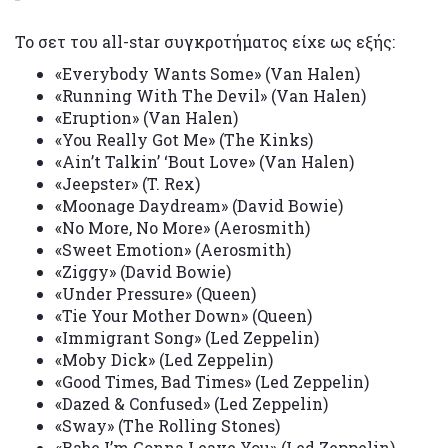
Το σετ του all-star συγκροτήματος είχε ως εξής:
«Everybody Wants Some» (Van Halen)
«Running With The Devil» (Van Halen)
«Eruption» (Van Halen)
«You Really Got Me» (The Kinks)
«Ain’t Talkin’ ‘Bout Love» (Van Halen)
«Jeepster» (T. Rex)
«Moonage Daydream» (David Bowie)
«No More, No More» (Aerosmith)
«Sweet Emotion» (Aerosmith)
«Ziggy» (David Bowie)
«Under Pressure» (Queen)
«Tie Your Mother Down» (Queen)
«Immigrant Song» (Led Zeppelin)
«Moby Dick» (Led Zeppelin)
«Good Times, Bad Times» (Led Zeppelin)
«Dazed & Confused» (Led Zeppelin)
«Sway» (The Rolling Stones)
«Babe I’m Gonna Leave You» (Led Zeppelin)