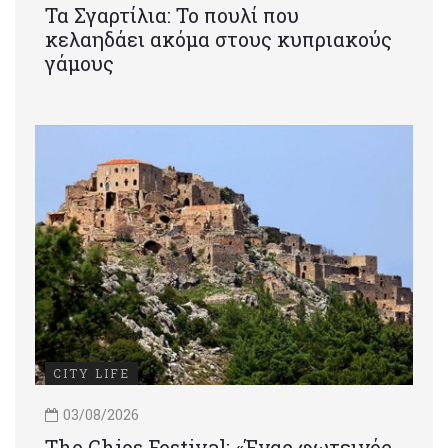
Τα Σγαρτίλια: Το πουλί που
κελαηδάει ακόμα στους κυπριακούς
γάμους
CITY LIFE
03/08/2026
Τhe Chios Festival: «Ένας φωτεινός