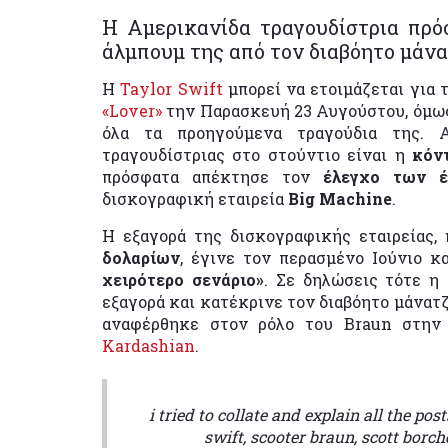
Η Αμερικανίδα τραγουδίστρια πρ
άλμπουμ της από τον διαβόητο μάνα
Η
Taylor Swift
μπορεί να ετοιμάζεται για
«Lover»
την Παρασκευή 23 Αυγούστου, όμω
όλα τα προηγούμενα τραγούδια της. 
τραγουδίστριας στο στούντιο είναι η
κόν
πρόσφατα απέκτησε τον
έλεγχο των
δισκογραφική εταιρεία
Big Machine
.
Η εξαγορά της δισκογραφικής εταιρείας,
δολαρίων
, έγινε τον περασμένο Ιούνιο κ
χειρότερο σενάριο»
. Σε δηλώσεις τότε η
εξαγορά και κατέκρινε τον διαβόητο μάνατ
αναφέρθηκε στον ρόλο του Braun στη
Kardashian
.
i tried to collate and explain all the p
swift, scooter braun, scott borch