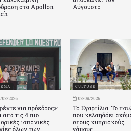
δραση στο Apollon
Αύγουστο
ach
ΝΕΜΑ
CULTURE
/08/2026
03/08/2026
ρέντε για πρόεδρος»:
Τα Σγαρτίλια: Το που
 από τις 4 πιο
που κελαηδάει ακόμ
ορικές ισπανικές
στους κυπριακούς
νίες όλων των
γάμους