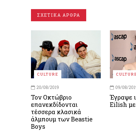
ΣΧΕΤΙΚΑ ΑΡΘΡΑ
CULTURE
CULTUR
20/08/2019
09/08/201
Τον Οκτώβριο
Έγραψε ι
επανεκδίδονται
Eilish μ
τέσσερα κλασικά
άλμπουμ των Beastie
Boys