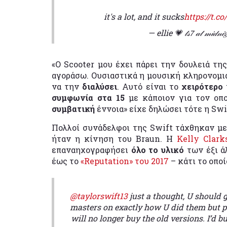
it's a lot, and it sucks
https://t.c
— ellie 💗 𝓉𝓈𝟩 𝒶𝓉 𝓂𝒾𝒹
«Ο Scooter μου έχει πάρει την δουλειά τ
αγοράσω. Ουσιαστικά η μουσική κληρονομιά
να την
διαλύσει
. Αυτό είναι το
χειρότερο
συμφωνία στα 15
με κάποιον για τον οπο
συμβατική
έννοια» είχε δηλώσει τότε η Sw
Πολλοί συνάδελφοι της Swift τάχθηκαν μ
ήταν η κίνηση του Braun. Η
Kelly Clark
επαναηχογραφήσει
όλο το υλικό
των έξι ά
έως το
«Reputation» του 2017
– κάτι το οπο
@taylorswift13
just a thought, U should g
masters on exactly how U did them but p
will no longer buy the old versions. I’d buy