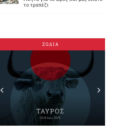
το τραπέζι
ΖΩΔΙΑ