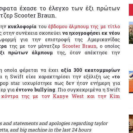
όσφατα έχασε το έλεγχο των έξι πρώτων
τζερ Scooter Braun.
 την
κυκλοφορία
του
έβδομου άλμπουμ της με τίτλο
ς στην συνέχεια σκοπεύει
να ηχογραφήσει εκ νέου
Αφορμή για την επιστροφή της Αμερικανίδας
τρα
της με τον μάνατζερ
Scooter Braun
, ο οποίος
έξι πρώτων άλμπουμ
της, όταν απέκτησε την
 η οποία φέρεται να έχει
αξία 300 εκατομμυρίων
αι η Swift είχε χαρακτηρίσει την εξέλιξη ως
«το
 pop star ισχυρίστηκε πως δεν ήταν ενήμερη για
ζερ για
έντονο bullying
. Πιο συγκεκριμένα η Swift
ν
κόντρα της με τον Kanye West και την Kim
osts and statements and apologies regarding taylor
etta, and big machine in the last 24 hours