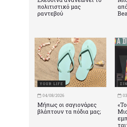
πολιτιστικό μας
από
ραντεβού
Be
YOUR LIFE
ΣΙ
04/08/2026
03
Μήπως οι σαγιονάρες
«Το
βλάπτουν τα πόδια μας;
Mια
εμπ
ται