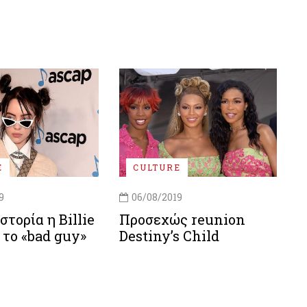
E
CULTURE
9
06/08/2019
στορία η Billie
Προσεχώς reunion
ε το «bad guy»
Destiny’s Child