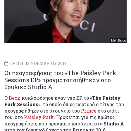
Matt Baron
ΤΡΙΤΗ, 12 ΝΟΕΜΒΡΙΟΥ 2019
Οι ηχογραφήσεις του «The Paisley Park
Sessions EP» πραγματοποιήθηκαν στο
θρυλικό Studio A.
Ο
Beck
κυκλοφόρησε έναν νέο EP, το
«The Paisley
Park Sessions»
, το οποίο όπως μαρτυρά ο τίτλος του
ηχογραφήθηκε στο στούντιο του
Prince
στο σπίτι
του, στο
Paisley Park
. Πρόκειται για τις πρώτες
ηχογραφήσεις που πραγματοποιούνται στο
Studio A
μετά τον ξαφνικό θάνατο του Prince το 2016.