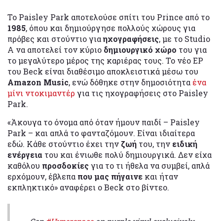
Το Paisley Park αποτελούσε σπίτι του Prince από το
1985
, όπου και δημιούργησε πολλούς χώρους για
πρόβες και στούντιο για
ηχογραφήσεις
, με το Studio
A να αποτελεί τον κύριο
δημιουργικό χώρο
του για
το μεγαλύτερο μέρος της καριέρας τους. Το νέο EP
του Beck είναι διαθέσιμο αποκλειστικά μέσω του
Amazon Music
, ενώ δόθηκε στην δημοσιότητα
ένα
μίνι ντοκιμαντέρ
για τις ηχογραφήσεις στο Paisley
Park.
«Άκουγα το όνομα από όταν ήμουν παιδί – Paisley
Park – και απλά το φανταζόμουν. Είναι ιδιαίτερα
εδώ. Κάθε στούντιο έχει την
ζωή
του, την
ειδική
ενέργεια
του και ένιωθε πολύ δημιουργικά. Δεν είχα
καθόλου
προσδοκίες
για το τι ήθελα να συμβεί, απλά
ερχόμουν, έβλεπα
που μας πήγαινε
και ήταν
εκπληκτικό» αναφέρει ο Beck στο βίντεο.