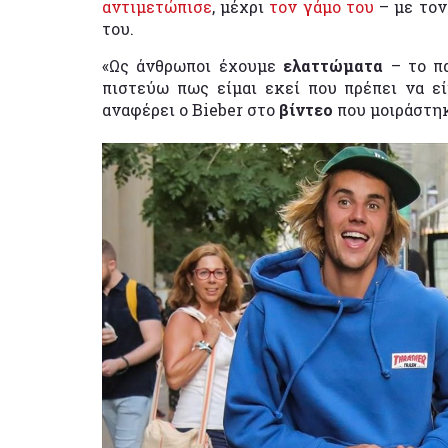
αντιμετώπισε
, μέχρι
τον γάμο του
– με τον
του.
«Ως άνθρωποι έχουμε
ελαττώματα
– το π
πιστεύω πως είμαι εκεί που πρέπει να εί
αναφέρει ο Bieber στο
βίντεο
που μοιράστη