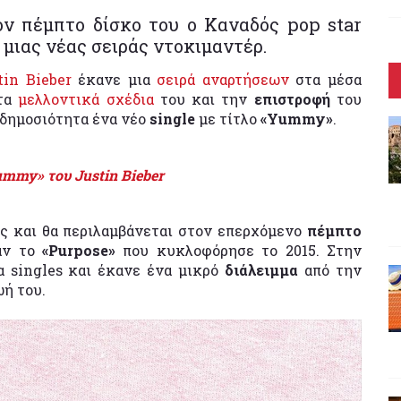
ον πέμπτο δίσκο του ο Καναδός pop star
 μιας νέας σειράς ντοκιμαντέρ.
tin Bieber
έκανε μια
σειρά αναρτήσεων
στα μέσα
 τα
μελλοντικά σχέδια
του και την
επιστροφή
του
 δημοσιότητα ένα νέο
single
με τίτλο
«Yummy»
.
mmy» του Justin Bieber
 και θα περιλαμβάνεται στον επερχόμενο
πέμπτο
ταν το
«Purpose»
που κυκλοφόρησε το 2015. Στην
α singles και έκανε ένα μικρό
διάλειμμα
από την
ωή του.