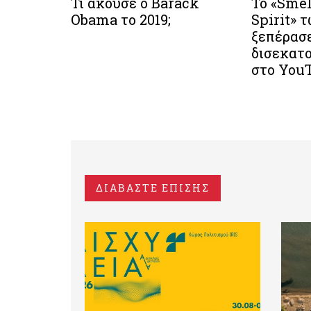
Τι άκουσε ο Barack
Το «Smel
Obama το 2019;
Spirit» 
ξεπέρασε
δισεκατ
στο You
ΔΙΑΒΑΣΤΕ ΕΠΙΣΗΣ