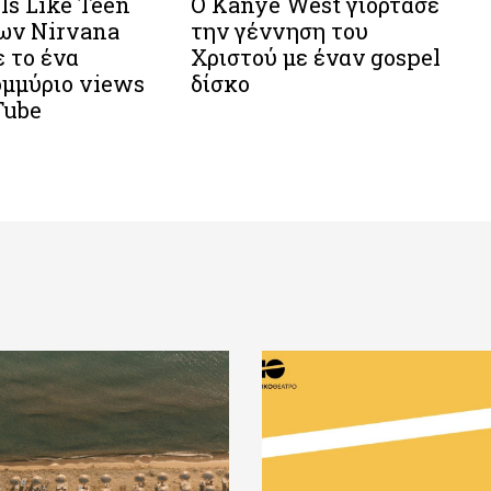
ls Like Teen
Ο Kanye West γιόρτασε
των Nirvana
την γέννηση του
 το ένα
Χριστού με έναν gospel
ομμύριο views
δίσκο
Tube