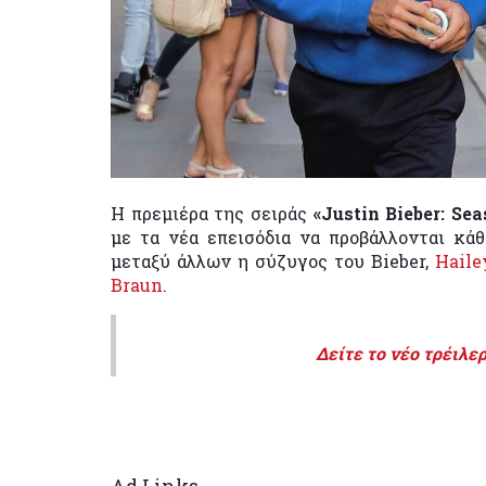
Η πρεμιέρα της σειράς
«Justin Bieber: Se
με τα νέα επεισόδια να προβάλλονται κά
μεταξύ άλλων η σύζυγος του Bieber,
Haile
Braun
.
Δείτε το νέο τρέιλερ
Ad Links